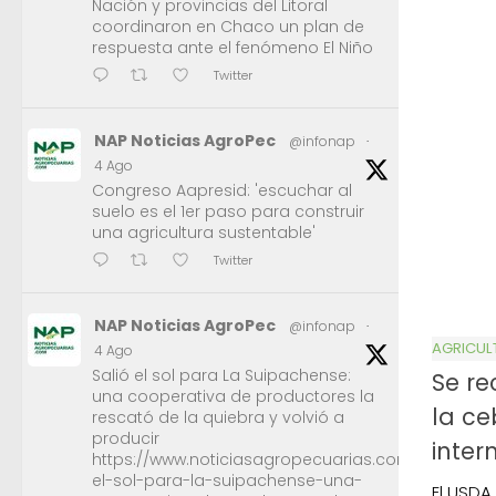
Nación y provincias del Litoral
coordinaron en Chaco un plan de
respuesta ante el fenómeno El Niño
Twitter
NAP Noticias AgroPec
@infonap
·
4 Ago
Congreso Aapresid: 'escuchar al
suelo es el 1er paso para construir
una agricultura sustentable'
Twitter
NAP Noticias AgroPec
@infonap
·
AGRICUL
4 Ago
Salió el sol para La Suipachense:
Se re
una cooperativa de productores la
la ce
rescató de la quiebra y volvió a
producir
inter
https://www.noticiasagropecuarias.com/2026/08/0
el-sol-para-la-suipachense-una-
El USDA