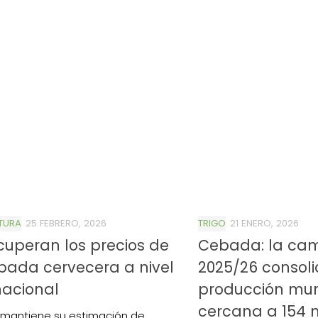
TURA
25 FEBRERO, 2026
TRIGO
21 ENERO, 2026
cuperan los precios de
Cebada: la c
bada cervecera a nivel
2025/26 consol
nacional
producción mun
4/salio-
cercana a 154 m
 mantiene su estimación de