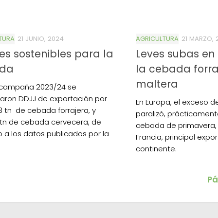
TURA
21 JUNIO, 2024
AGRICULTURA
21 MARZO, 
es sostenibles para la
Leves subas en 
da
la cebada forra
maltera
 campaña 2023/24 se
aron DDJJ de exportación por
En Europa, el exceso
93 tn de cebada forrajera, y
paralizó, prácticament
 tn de cebada cervecera, de
cebada de primavera,
 a los datos publicados por la
Francia, principal exp
continente.
Pá