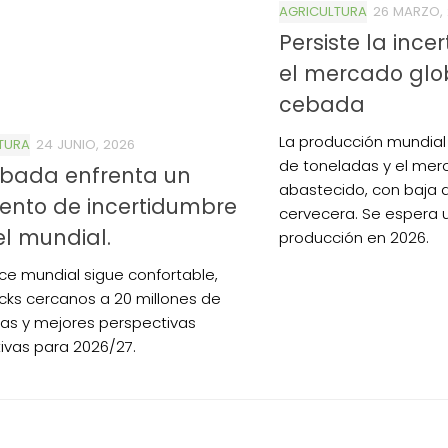
AGRICULTURA
26 MARZO,
Persiste la inc
el mercado glo
cebada
La producción mundial 
TURA
24 JUNIO, 2026
de toneladas y el mer
0de%20la%20Raza%20Limangus,
ebada enfrenta un
abastecido, con baja
nto de incertidumbre
cervecera. Se espera
el mundial.
producción en 2026.
nce mundial sigue confortable,
cks cercanos a 20 millones de
as y mejores perspectivas
ivas para 2026/27.