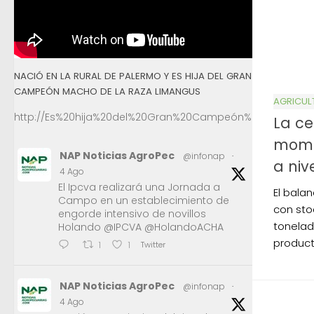
NACIÓ EN LA RURAL DE PALERMO Y ES HIJA DEL GRAN
CAMPEÓN MACHO DE LA RAZA LIMANGUS
AGRICUL
http://Es%20hija%20del%20Gran%20Campeón%20Macho%2
La c
mome
NAP Noticias AgroPec
@infonap
·
a niv
4 Ago
El Ipcva realizará una Jornada a
El bala
Campo en un establecimiento de
con sto
engorde intensivo de novillos
tonelad
Holando @IPCVA @HolandoACHA
product
Twitter
1
1
NAP Noticias AgroPec
@infonap
·
4 Ago