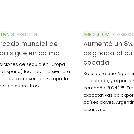
TURA
25 ABRIL, 2025
AGRICULTURA
14 FEBRERO
ercado mundial de
Aumentó un 8% l
da sigue en calma
asignada al cul
cebada
diciones de sequía en Europa
o España) facilitaron la siembra
Se espera que Argenti
da de primavera en Europa, la
de cebada, y exporte 3
anza a buen ritmo.
campaña 2024/25. Tra
expectativas de expor
países claves, Argenti
alcanzar...