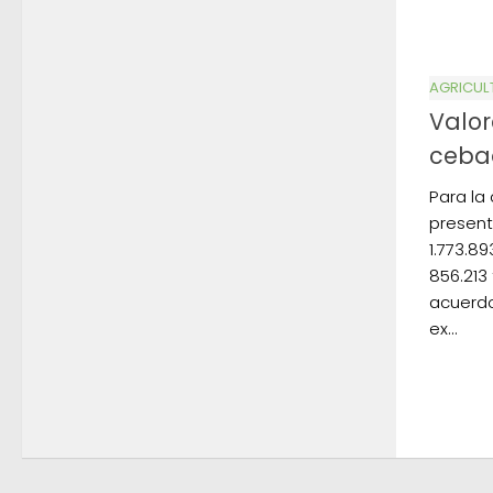
AGRICUL
Valor
ceba
Para la
present
1.773.8
856.213
acuerdo
ex...