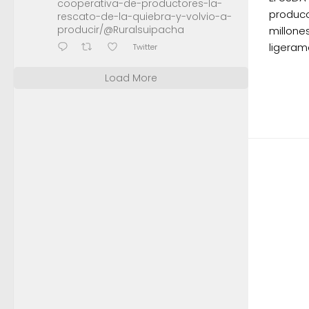
cooperativa-de-productores-la-
producc
rescato-de-la-quiebra-y-volvio-a-
producir/@Ruralsuipacha
millone
ligeram
Twitter
Load More