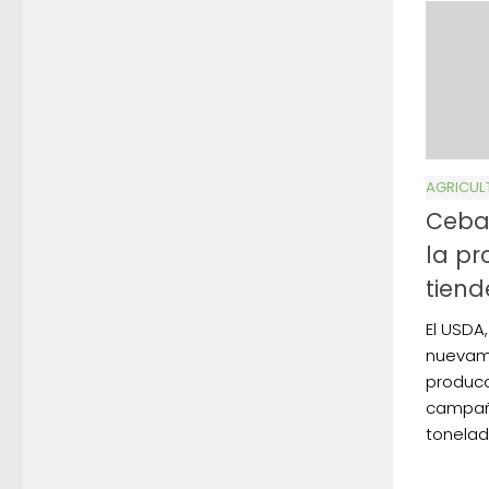
AGRICUL
Ceba
la pr
tiend
El USDA,
nuevam
producc
campaña
tonelad