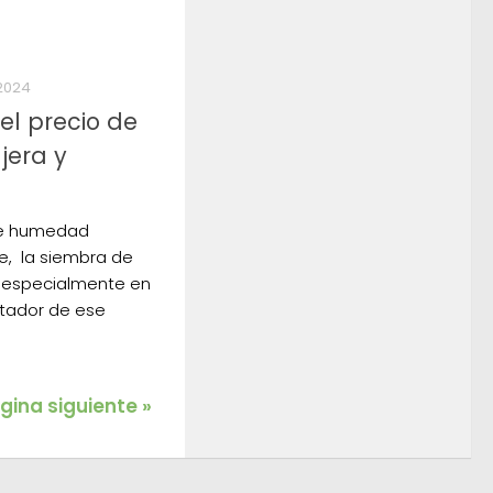
2024
el precio de
jera y
 de humedad
e, la siembra de
 especialmente en
ortador de ese
gina siguiente »