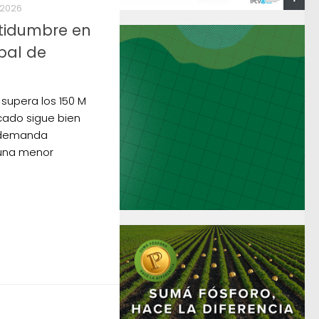
 2026
ertidumbre en
bal de
supera los 150 M
cado sigue bien
 demanda
 una menor