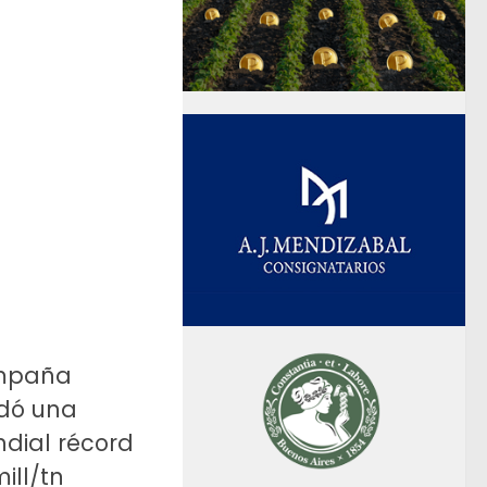
ampaña
idó una
dial récord
ill/tn