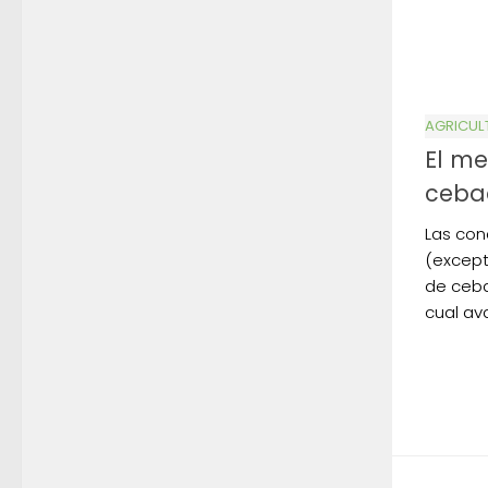
AGRICUL
El m
ceba
Las con
(except
de ceba
cual av