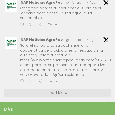
NAP Noticias AgroPec
@infonap
·
4 Ago
Congreso Aapresid: 'escuchar al suelo es el
1er paso para construir una agricultura
sustentable'
Twitter
NAP Noticias AgroPec
@infonap
·
4 Ago
Salió el sol para La Suipachense: una
cooperativa de productores la rescató de la
quiebra y volvió a producir
https://www.noticiasagropecuarias.com/2026/08/0
el-sol-para-la-suipachense-una-cooperativa-
de-productores-la-rescato-de-la-quiebra-y-
volvio-a-producir/@Ruralsuipacha
Twitter
Load More
MÁS