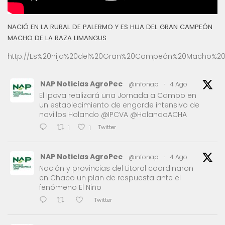
NACIÓ EN LA RURAL DE PALERMO Y ES HIJA DEL GRAN CAMPEÓN
MACHO DE LA RAZA LIMANGUS
http://Es%20hija%20del%20Gran%20Campeón%20Macho%20
NAP Noticias AgroPec
@infonap
·
4 Ago
El Ipcva realizará una Jornada a Campo en
un establecimiento de engorde intensivo de
novillos Holando @IPCVA @HolandoACHA
Twitter
1
1
NAP Noticias AgroPec
@infonap
·
4 Ago
Nación y provincias del Litoral coordinaron
en Chaco un plan de respuesta ante el
fenómeno El Niño
Twitter