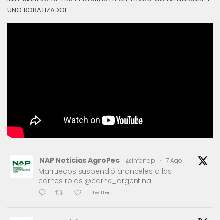
UNO ROBATIZADOL
NAP Noticias AgroPec
@infonap
·
7 Ago
Marruecos suspendió aranceles a las
carnes rojas @carne_argentina
Twitter