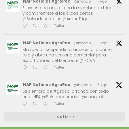
NAP Noticias AgroPec
@infonap
·
7 Ago
El exceso de agua frena la siembra de trigo
y compromete a los ciclos cortos
@Bolsadecereales @ArgenTrigo
Twitter
NAP Noticias AgroPec
@infonap
·
6 Ago
Marruecos suspendió aranceles a la carne
roja y abre una ventana comercial para
exportadores del Mercosur @IPCVA
Twitter
NAP Noticias AgroPec
@infonap
·
6 Ago
La siembra de #girasol arrancó con todo
en el NEA @Bolsadecereales @asagirok
Twitter
Load More