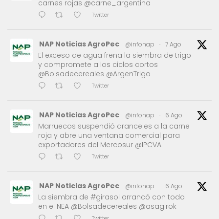
carnes rojas @carne_argentina
Twitter
NAP Noticias AgroPec
@infonap
·
7 Ago
El exceso de agua frena la siembra de trigo
y compromete a los ciclos cortos
@Bolsadecereales @ArgenTrigo
Twitter
NAP Noticias AgroPec
@infonap
·
6 Ago
Marruecos suspendió aranceles a la carne
roja y abre una ventana comercial para
exportadores del Mercosur @IPCVA
Twitter
NAP Noticias AgroPec
@infonap
·
6 Ago
La siembra de #girasol arrancó con todo
en el NEA @Bolsadecereales @asagirok
Twitter