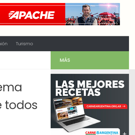
nión
Turismo
MÁS
tema
e todos