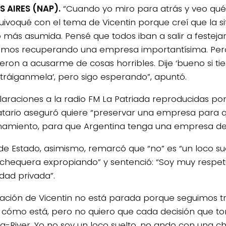
 AIRES (NAP).
“Cuando yo miro para atrás y veo qué 
ivoqué con el tema de Vicentin porque creí que la s
más asumida. Pensé que todos iban a salir a festeja
mos recuperando una empresa importantísima. Pero
ieron a acusarme de cosas horribles. Dije ‘bueno si ti
 tráiganmela’, pero sigo esperando”, apuntó.
laraciones a la radio FM La Patriada reproducidas por
ario aseguró quiere “preservar una empresa para q
namiento, para que Argentina tenga una empresa de 
e de Estado, asimismo, remarcó que “no” es “un loco s
 chequera expropiando” y sentenció: “Soy muy respet
dad privada”.
tuación de Vicentin no está parada porque seguimos t
 cómo está, pero no quiero que cada decisión que 
a-River. Yo no soy un loco suelto, no ando con una 