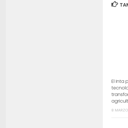
TAM
El Inta
tecnolo
transfo
agricul
8 MARZO