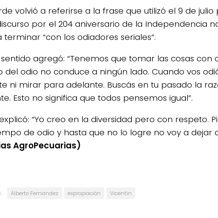
de volvió a referirse a la frase que utilizó el 9 de ju
discurso por el 204 aniversario de la Independencia na
 terminar “con los odiadores seriales”.
 sentido agregó: “Tenemos que tomar las cosas con ot
 del odio no conduce a ningún lado. Cuando vos odi
e ni mirar para adelante. Buscás en tu pasado la raz
te. Esto no significa que todos pensemos igual”.
explicó: “Yo creo en la diversidad pero con respeto. 
iempo de odio y hasta que no lo logre no voy a dejar 
ias AgroPecuarias)
:
Alberto Fernandez
expropiación
Vicentin