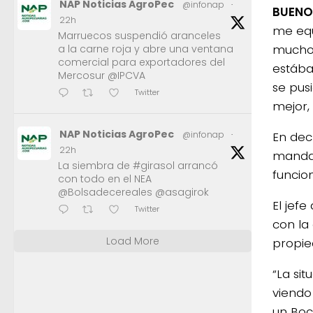
NAP Noticias AgroPec
@infonap
·
BUENOS
22h
me equ
Marruecos suspendió aranceles
mucho 
a la carne roja y abre una ventana
comercial para exportadores del
estába
Mercosur @IPCVA
se pus
Twitter
mejor,
NAP Noticias AgroPec
En dec
@infonap
·
22h
mandat
La siembra de #girasol arrancó
funcio
con todo en el NEA
@Bolsadecereales @asagirok
El jef
Twitter
con la
Load More
propie
“La si
viendo
un Boc