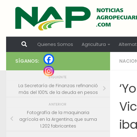
Skip to content
Quienes Somos
Agricultura
Alternat
SÍGANOS:
NACIO
SIGUIENTE
‘Y
La Secretaría de Finanzas refinanció
más del 100% de la deuda en pesos
Vi
ANTERIOR
Fotografía de la maquinaria
iba
agrícola en la Argentina, que suma
1.202 fabricantes