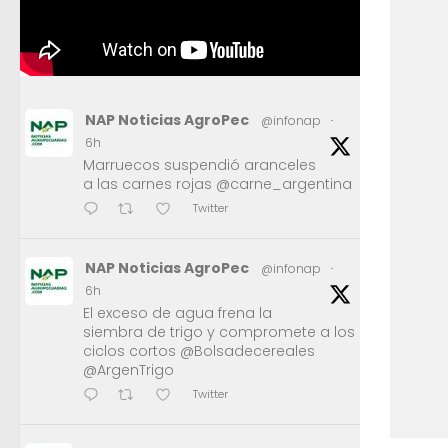
NAP Noticias AgroPec
@infonap
·
6h
Marruecos suspendió aranceles
a las carnes rojas @carne_argentina
Twitter
NAP Noticias AgroPec
@infonap
·
6h
El exceso de agua frena la
siembra de trigo y compromete a los
ciclos cortos @Bolsadecereales
@ArgenTrigo
Twitter