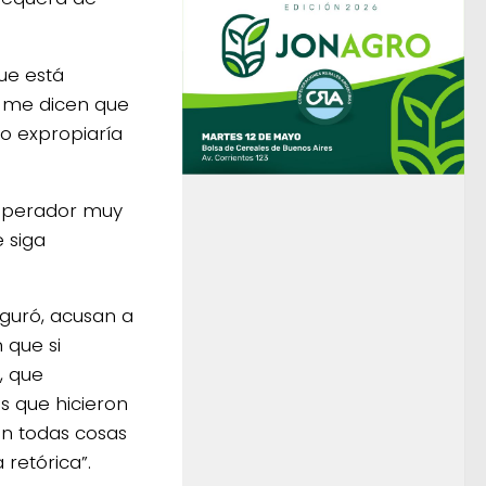
ue está
y me dicen que
no expropiaría
 operador muy
 siga
eguró, acusan a
 que si
, que
os que hicieron
on todas cosas
retórica”.