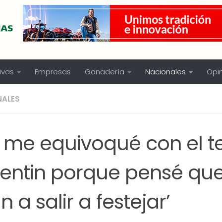
ivas
Empresas
Ganadería
Nacionales
Opi
NALES
o me equivoqué con el 
centin porque pensé qu
n a salir a festejar’