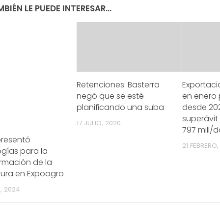
BIÉN LE PUEDE INTERESAR...
Retenciones: Basterra
Exportaci
negó que se esté
en enero 
planificando una suba
desde 20
superávit
17 JULIO, 2020
797 mill/d
 presentó
21 FEBRERO,
gías para la
rmación de la
tura en Expoagro
, 2024