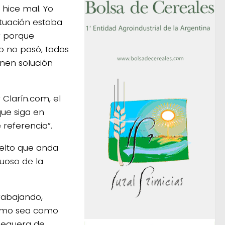
hice mal. Yo
ituación estaba
r porque
 no pasó, todos
enen solución
 Clarín.com, el
ue siga en
referencia”.
uelto que anda
uoso de la
rabajando,
tomo sea como
chequera de