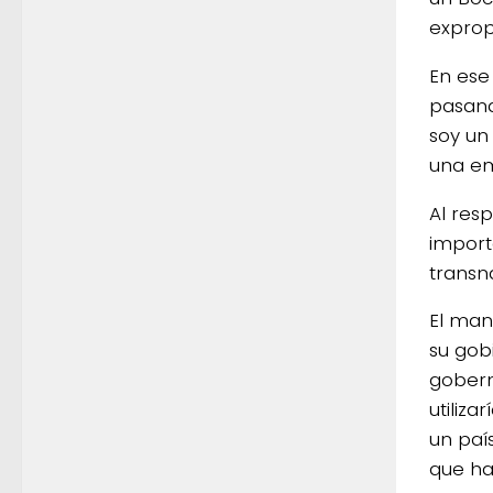
expropi
En ese
pasand
soy un 
una em
Al res
import
transn
El man
su gob
gobern
utiliz
un paí
que ha