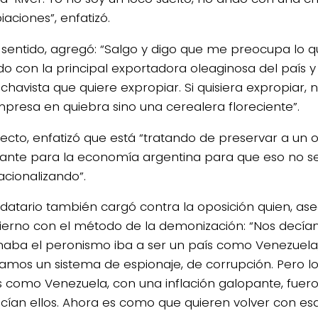
aciones”, enfatizó.
 sentido, agregó: “Salgo y digo que me preocupa lo q
o con la principal exportadora oleaginosa del país 
chavista que quiere expropiar. Si quisiera expropiar, 
presa en quiebra sino una cerealera floreciente”.
pecto, enfatizó que está “tratando de preservar a un
ante para la economía argentina para que eso no se
acionalizando”.
datario también cargó contra la oposición quien, as
ierno con el método de la demonización: “Nos decían
aba el peronismo iba a ser un país como Venezuela
aríamos un sistema de espionaje, de corrupción. Pero l
s como Venezuela, con una inflación galopante, fuer
cían ellos. Ahora es como que quieren volver con esa 