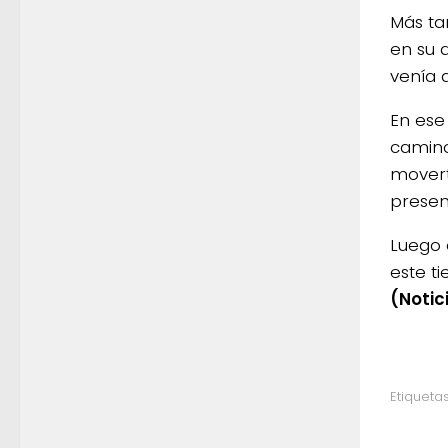
Más tar
en su 
venía a
En ese
camino
movert
presen
Luego 
este t
(Notic
Etiquetas