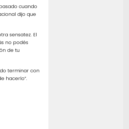
lio pasado cuando
cional dijo que
ra sensatez. El
ás no podés
ón de tu
Pido terminar con
de hacerlo”.