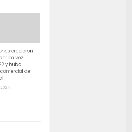
ones crecieron
por 1ra vez
22 y hubo
 comercial de
ol
 2024