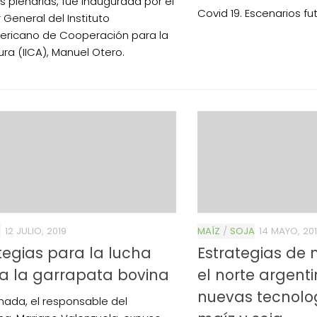
s plenarias, fue inaugurada por el
Covid 19. Escenarios fu
 General del Instituto
ericano de Cooperación para la
ura (IICA), Manuel Otero.
S
12 JULIO, 2019
MAÍZ
/
SOJA
14 MAYO, 20
tegias para la lucha
Estrategias de
a la garrapata bovina
el norte argent
nuevas tecnolo
rnada, el responsable del