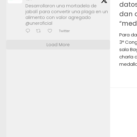
datos
Desarrollaron una mortadela de
jabalí para convertir una plaga en un
dan a
alimento con valor agregado
“meda
@uneroficial
Twitter
Para da
3° Cong
Load More
sala Ba
charla 
medalla