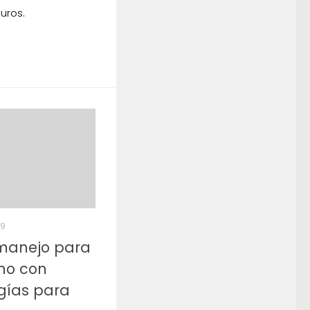
turos.
19
 manejo para
ino con
gías para