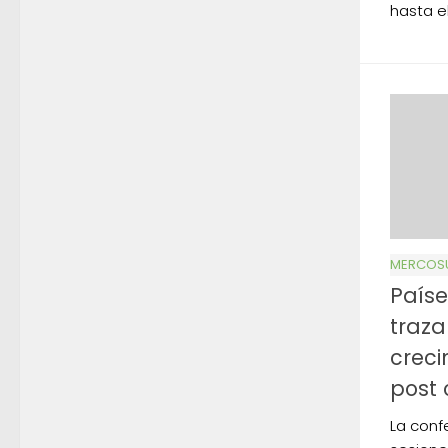
hasta e
MERCOS
Paíse
traza
creci
post 
La conf