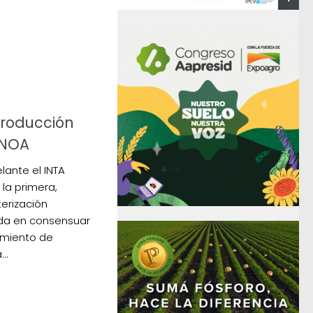
roducción
 NOA
elante el INTA
la primera,
erización
nda en consensuar
miento de
..