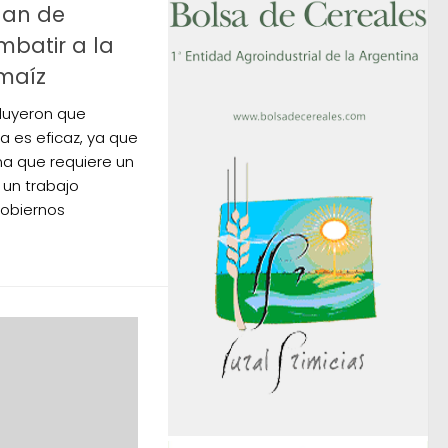
lan de
mbatir a la
 maíz
cluyeron que
 es eficaz, ya que
ma que requiere un
 un trabajo
gobiernos