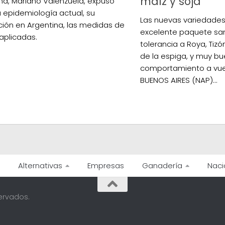
maíz y soja
a, Mariano Valenzuela, expuso
a epidemiología actual, su
Las nuevas variedade
ución en Argentina, las medidas de
excelente paquete sani
 aplicadas.
tolerancia a Roya, Ti
de la espiga, y muy b
comportamiento a vue
BUENOS AIRES (NAP)...
Alternativas
Empresas
Ganadería
Naci
ervados.