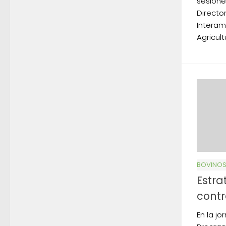
sesione
Director
Interam
Agricult
BOVINO
Estra
contr
En la jo