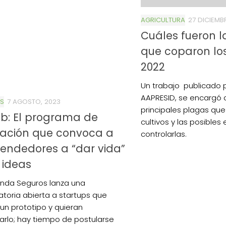
AGRICULTURA
27 DICIEMB
Cuáles fueron l
que coparon los
2022
Un trabajo publicado p
AAPRESID, se encargó d
S
7 AGOSTO, 2023
principales plagas que
b: El programa de
cultivos y las posibles
vación que convoca a
controlarlas.
endedores a “dar vida”
 ideas
nda Seguros lanza una
toria abierta a startups que
un prototipo y quieran
arlo; hay tiempo de postularse