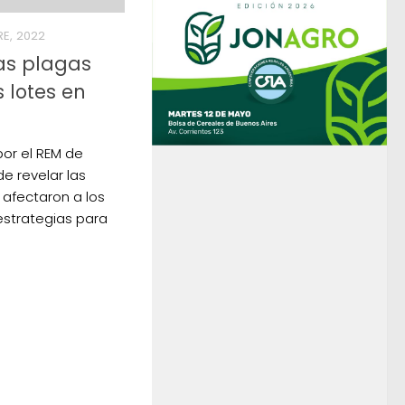
RE, 2022
as plagas
 lotes en
or el REM de
e revelar las
 afectaron a los
 estrategias para