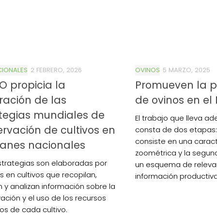
CIONALES
2 FEBRERO, 2026
OVINOS
5 MARZO, 2025
O propicia la
Promueven la p
ración de las
de ovinos en el
tegias mundiales de
El trabajo que lleva ad
rvación de cultivos en
consta de dos etapas: 
consiste en una caract
lanes nacionales
zoométrica y la segu
strategias son elaboradas por
un esquema de releva
s en cultivos que recopilan,
información productiva.
 y analizan información sobre la
ación y el uso de los recursos
os de cada cultivo.