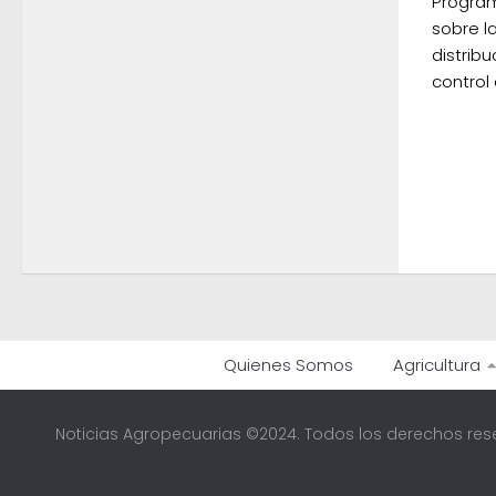
Program
sobre l
distrib
control
Quienes Somos
Agricultura
Noticias Agropecuarias ©2024. Todos los derechos res