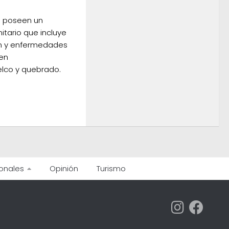
s poseen un
tario que incluye
zón y enfermedades
uen
lco y quebrado.
onales
Opinión
Turismo