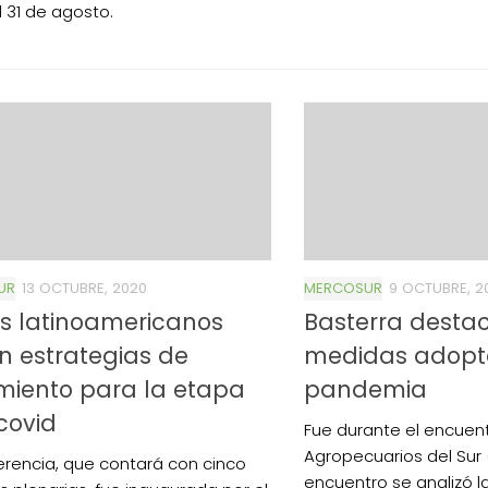
l 31 de agosto.
UR
13 OCTUBRE, 2020
MERCOSUR
9 OCTUBRE, 2
s latinoamericanos
Basterra destac
n estrategias de
medidas adopt
miento para la etapa
pandemia
covid
Fue durante el encuen
Agropecuarios del Sur 
erencia, que contará con cinco
encuentro se analizó la