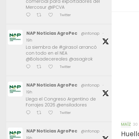
comercial para exportadores del
Mercosur @IPCVA
Twitter
NAP Noticias AgroPec
@infonap
·
19h
La siembra de #girasol arrancó
con todo en el NEA
@Bolsadecereales @asagirok
Twitter
NAP Noticias AgroPec
@infonap
·
19h
Llega el Congreso Argentino de
Forrajes 2026 @ensiladores
Twitter
MAÍZ
30
NAP Noticias AgroPec
@infonap
·
Huell
19h