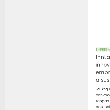
EMPRESA
InnLa
inno
empr
a sus
La Segu
convoca
tengan 
potenci