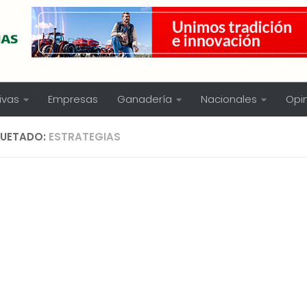
ivas
Empresas
Ganadería
Nacionales
Opi
QUETADO:
ESTRATEGIAS