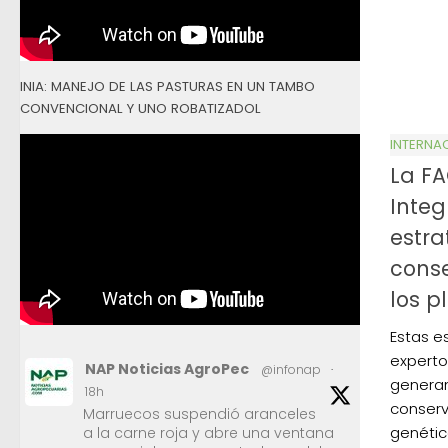
INIA: MANEJO DE LAS PASTURAS EN UN TAMBO
CONVENCIONAL Y UNO ROBATIZADOL
INTERNA
La FA
Integ
estra
conse
los p
Estas e
experto
NAP Noticias AgroPec
@infonap
·
generan
18h
conserv
Marruecos suspendió aranceles
genétic
a la carne roja y abre una ventana