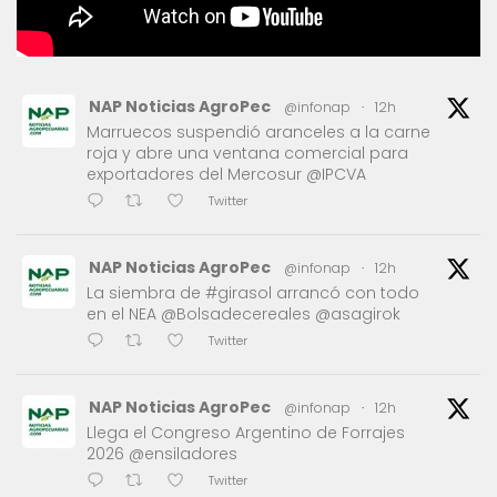
NAP Noticias AgroPec
@infonap
·
12h
Marruecos suspendió aranceles a la carne
roja y abre una ventana comercial para
exportadores del Mercosur @IPCVA
Twitter
NAP Noticias AgroPec
@infonap
·
12h
La siembra de #girasol arrancó con todo
en el NEA @Bolsadecereales @asagirok
Twitter
NAP Noticias AgroPec
@infonap
·
12h
Llega el Congreso Argentino de Forrajes
2026 @ensiladores
Twitter