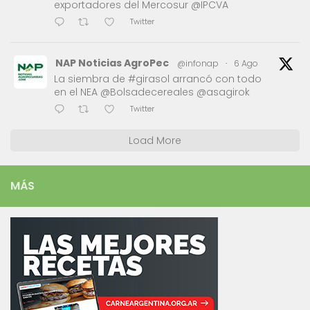
exportadores del Mercosur @IPCVA
Twitter
NAP Noticias AgroPec
@infonap
·
6 Ago
La siembra de #girasol arrancó con todo
en el NEA @Bolsadecereales @asagirok
Twitter
Load More
MÁS