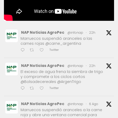
NAP Noticias AgroPec
@infonap
·
22h
Marruecos suspendió aranceles a las
carnes rojas @carne_argentina
Twitter
NAP Noticias AgroPec
@infonap
·
22h
El exceso de agua frena la siembra de trigo
y compromete a los ciclos cortos
@Bolsadecereales @ArgenTrigo
Twitter
NAP Noticias AgroPec
@infonap
·
6 Ago
Marruecos suspendió aranceles a la carne
roja y abre una ventana comercial para