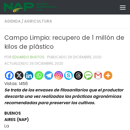
Skip to content
AGENDA
/
AGRICULTURA
Campo Limpio: recupero de 1 millón de
kilos de plástico
POR
EDUARDO BUSTOS
· PUBLICADO
29 DICIEMBRE, 2020
·
ACTUALIZADO
29 DICIEMBRE, 2020
Vistas:
1456
Se trata de los envases de fitosanitarios que el productor
descarta una vez realizadas las prácticas agronómicas
recomendadas para preservar los cultivos.
BUENOS
AIRES (NAP)
La