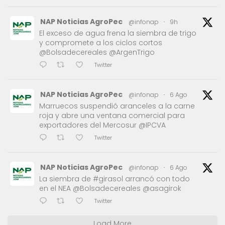
NAP Noticias AgroPec
@infonap
·
9h
El exceso de agua frena la siembra de trigo
y compromete a los ciclos cortos
@Bolsadecereales @ArgenTrigo
Twitter
NAP Noticias AgroPec
@infonap
·
6 Ago
Marruecos suspendió aranceles a la carne
roja y abre una ventana comercial para
exportadores del Mercosur @IPCVA
Twitter
NAP Noticias AgroPec
@infonap
·
6 Ago
La siembra de #girasol arrancó con todo
en el NEA @Bolsadecereales @asagirok
Twitter
Load More