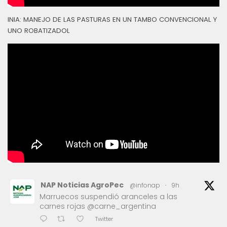
INIA: MANEJO DE LAS PASTURAS EN UN TAMBO CONVENCIONAL Y
UNO ROBATIZADOL
NAP Noticias AgroPec
@infonap
·
9h
Marruecos suspendió aranceles a las
carnes rojas @carne_argentina
Twitter