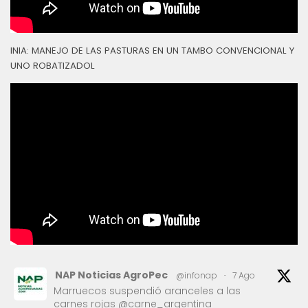
INIA: MANEJO DE LAS PASTURAS EN UN TAMBO CONVENCIONAL Y
UNO ROBATIZADOL
NAP Noticias AgroPec
@infonap
·
7 Ago
Marruecos suspendió aranceles a las
carnes rojas @carne_argentina