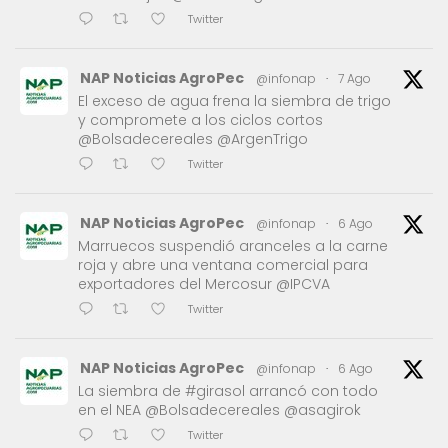
Twitter
NAP Noticias AgroPec
@infonap
·
7 Ago
El exceso de agua frena la siembra de trigo
y compromete a los ciclos cortos
@Bolsadecereales @ArgenTrigo
Twitter
NAP Noticias AgroPec
@infonap
·
6 Ago
Marruecos suspendió aranceles a la carne
roja y abre una ventana comercial para
exportadores del Mercosur @IPCVA
Twitter
NAP Noticias AgroPec
@infonap
·
6 Ago
La siembra de #girasol arrancó con todo
en el NEA @Bolsadecereales @asagirok
Twitter