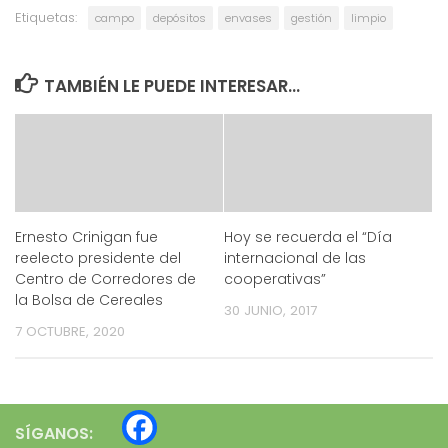
Etiquetas:
campo
depósitos
envases
gestión
limpio
TAMBIÉN LE PUEDE INTERESAR...
Ernesto Crinigan fue
Hoy se recuerda el “Día
reelecto presidente del
internacional de las
Centro de Corredores de
cooperativas”
la Bolsa de Cereales
30 JUNIO, 2017
7 OCTUBRE, 2020
SÍGANOS: