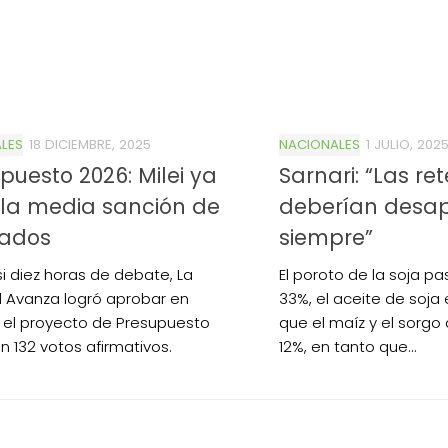
LES
18 DICIEMBRE, 2025
NACIONALES
1 JULIO, 202
puesto 2026: Milei ya
Sarnari: “Las re
 la media sanción de
deberían desa
tados
siempre”
si diez horas de debate, La
El poroto de la soja pa
d Avanza logró aprobar en
33%, el aceite de soja 
 el proyecto de Presupuesto
que el maíz y el sorgo
n 132 votos afirmativos.
12%, en tanto que...