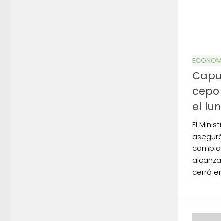
ECONOMÍ
Caput
cepo 
el lu
El Mini
aseguró
cambiar
alcanzar
cerró en