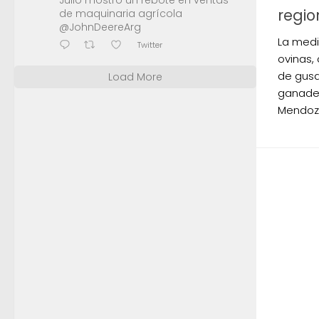
Julio mostró un rebote en ventas
regio
de maquinaria agrícola
@JohnDeereArg
La medi
Twitter
ovinas,
de gusa
Load More
ganader
Mendoz