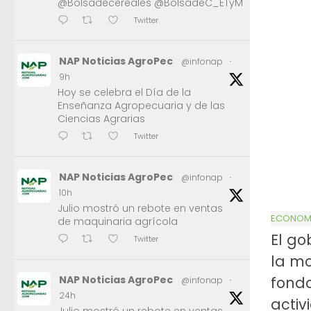
@Bolsadecereales @BolsadeC_ETyM
Twitter
NAP Noticias AgroPec
@infonap
·
9h
Hoy se celebra el Día de la
Enseñanza Agropecuaria y de las
Ciencias Agrarias
Twitter
NAP Noticias AgroPec
@infonap
·
10h
Julio mostró un rebote en ventas
ECONOMÍ
de maquinaria agrícola
El go
Twitter
la mo
fond
NAP Noticias AgroPec
@infonap
·
24h
acti