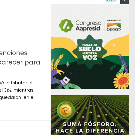
5
tenciones
parecer para
só a tributar el
el 31%, mientras
 quedaron en el