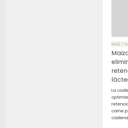
MAÍZ
/
N
Maiza
elimi
reten
lácte
La cade
optimis
retenci
carne p
cadena 