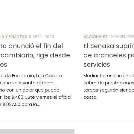
A Y FINANZAS
11 ABRIL, 2025
NACIONALES
12 DICIEMBRE
o anunció el fin del
El Senasa supri
cambiario, rige desde
de aranceles pa
nes
servicios
stro de Economía, Luis Caputo
Mediante resolución ofi
 que se levanta el cepo
cobro de prestaciones
io con un dolar que puede
tareas seguirán siendo 
 los $1400. ESte viernes el oficial
costo.
 $1037,50 para la...