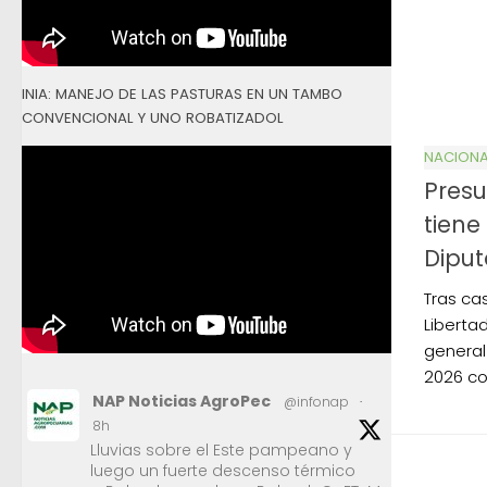
INIA: MANEJO DE LAS PASTURAS EN UN TAMBO
CONVENCIONAL Y UNO ROBATIZADOL
NACIONA
Presu
tiene
Dipu
Tras ca
Liberta
general
2026 co
NAP Noticias AgroPec
@infonap
·
8h
Lluvias sobre el Este pampeano y
luego un fuerte descenso térmico