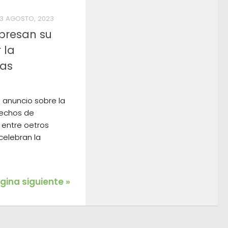
3 AGOSTO, 2023
presan su
 la
las
 anuncio sobre la
rechos de
 entre oetros
celebran la
gina siguiente »