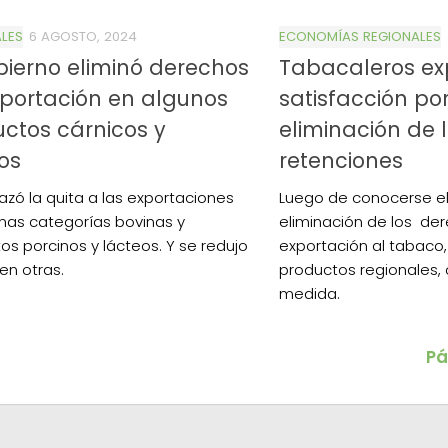
LES
6 AGOSTO, 2024
ECONOMÍAS REGIONALES
bierno eliminó derechos
Tabacaleros ex
portación en algunos
satisfacción por
ctos cárnicos y
eliminación de 
os
retenciones
iazó la quita a las exportaciones
Luego de conocerse el
nas categorías bovinas y
eliminación de los de
os porcinos y lácteos. Y se redujo
exportación al tabaco,
en otras.
productos regionales, 
medida.
Pá