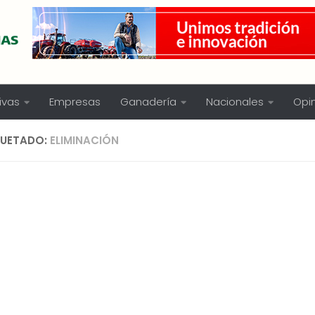
ivas
Empresas
Ganadería
Nacionales
Opi
QUETADO:
ELIMINACIÓN