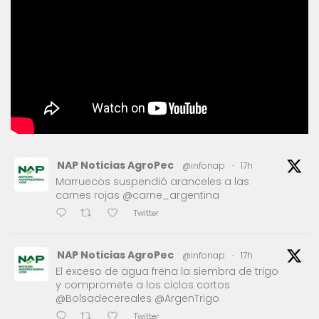
NAP Noticias AgroPec
@infonap
·
17h
Marruecos suspendió aranceles a las
carnes rojas @carne_argentina
Twitter
NAP Noticias AgroPec
@infonap
·
17h
El exceso de agua frena la siembra de trigo
y compromete a los ciclos cortos
@Bolsadecereales @ArgenTrigo
Twitter