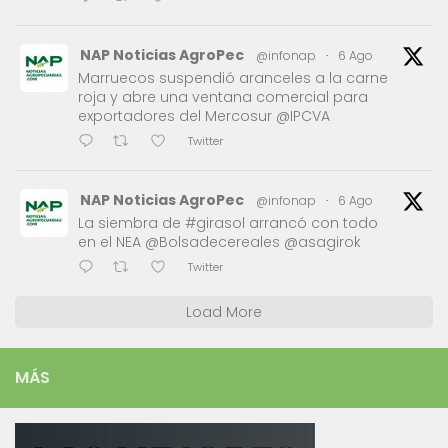
NAP Noticias AgroPec
@infonap
·
6 Ago
Marruecos suspendió aranceles a la carne
roja y abre una ventana comercial para
exportadores del Mercosur @IPCVA
Twitter
NAP Noticias AgroPec
@infonap
·
6 Ago
La siembra de #girasol arrancó con todo
en el NEA @Bolsadecereales @asagirok
Twitter
Load More
MÁS