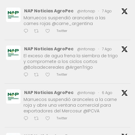
NAP Noticias AgroPec
@infonap
·
7 Ago
Marruecos suspendió aranceles a las
carnes rojas @carne_argentina
Twitter
NAP Noticias AgroPec
@infonap
·
7 Ago
El exceso de agua frena la siembra de trigo
y compromete a los ciclos cortos
@Bolsadecereales @ArgenTrigo
Twitter
NAP Noticias AgroPec
@infonap
·
6 Ago
Marruecos suspendió aranceles a la carne
roja y abre una ventana comercial para
exportadores del Mercosur @IPCVA
Twitter