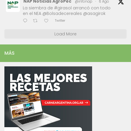
NAP Noticias AgroPec
@infonap
·
6 Ago
La siembra de #girasol arrancó con todo
en el NEA @Bolsadecereales @asagirok
Twitter
Load More
MÁS