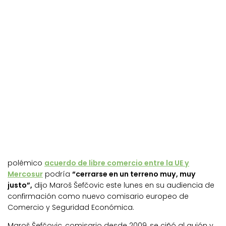
polémico
acuerdo de libre comercio entre la UE y
Mercosur
podría
“cerrarse en un terreno muy, muy
justo”,
dijo Maroš Šefčovic este lunes en su audiencia de
confirmación como nuevo comisario europeo de
Comercio y Seguridad Económica.
Maroš Šefčovic, comisario desde 2009, se ciñó al guión y