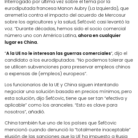
Interrogado por última vez sobre el tema por la
eurodiputada francesa Manon Aubry (La Izquierda), que
arremetía contra el impacto del acuerdo de Mercosur
sobre los agricultores y la salud, Šefčovič casi levantó la
voz. “Durante décadas, hemos sido el socio comercial
número uno con América Latina,
ahora en cualquier
lugar es China.
“
A la UE no le interesan las guerras comerciales
“, dijo el
candidato a los eurodiputados. “No podemos tolerar que
se utilicen subvenciones para preservar empleos chinos
a expensas de (empleos) europeos”.
Los funcionarios de la UE y China siguen intentando
negociar una solución basada en precios mínimos, pero
esta solución, dijo Šefčovic, tiene que ser tan “efectiva y
aplicable” como los aranceles. “Esto es clave para
nosotros”, añadió.
China también fue uno de los países que Šefčovic
mencionó cuando denunció la “totalmente inaceptable”
elusión de las sanciones que la UE ha impuesto a Rusia