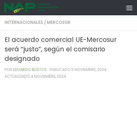
Skip to content
INTERNACIONALES
/
MERCOSUR
El acuerdo comercial UE-Mercosur
será “justo”, según el comisario
designado
POR
EDUARDO BUSTOS
· PUBLICADO
5 NOVIEMBRE, 2024
·
ACTUALIZADO
4 NOVIEMBRE, 2024