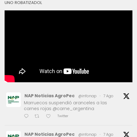
UNO ROBATIZADOL
NAP Noticias AgroPec
@infonap
·
7 Ago
Marruecos suspendió aranceles a las
carnes rojas @carne_argentina
Twitter
NAP Noticias AgroPec
@infonap
·
7 Ago