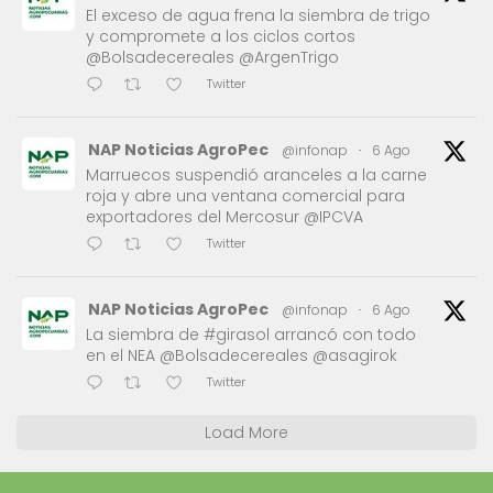
El exceso de agua frena la siembra de trigo
y compromete a los ciclos cortos
@Bolsadecereales @ArgenTrigo
Twitter
NAP Noticias AgroPec
@infonap
·
6 Ago
Marruecos suspendió aranceles a la carne
roja y abre una ventana comercial para
exportadores del Mercosur @IPCVA
Twitter
NAP Noticias AgroPec
@infonap
·
6 Ago
La siembra de #girasol arrancó con todo
en el NEA @Bolsadecereales @asagirok
Twitter
Load More