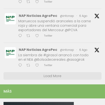
Twitter
NAP Noticias AgroPec
@infonap
·
6 Ago
Marruecos suspendió aranceles a la carne
roja y abre una ventana comercial para
exportadores del Mercosur @IPCVA
Twitter
NAP Noticias AgroPec
@infonap
·
6 Ago
La siembra de #girasol arrancó con todo
en el NEA @Bolsadecereales @asagirok
Twitter
Load More
MÁS