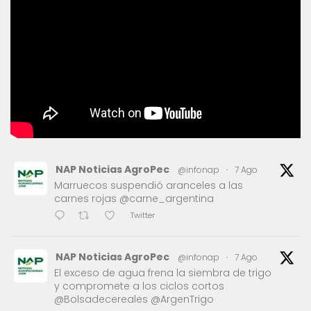
NAP Noticias AgroPec
@infonap
·
7 Ago
Marruecos suspendió aranceles a las
carnes rojas @carne_argentina
Twitter
NAP Noticias AgroPec
@infonap
·
7 Ago
El exceso de agua frena la siembra de trigo
y compromete a los ciclos cortos
@Bolsadecereales @ArgenTrigo