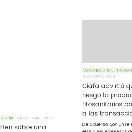
AGROINDUSTRIA
/
NACION
15 AGOSTO, 2020
Ciafa advirtió 
riesgo la produ
fitosanitarios po
a las transacci
USTRIA
16 NOVIEMBRE, 2022
De acuerdo con un rel
rten sobre una
el 60% las empresas de