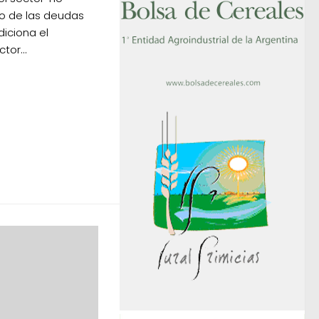
o de las deudas
diciona el
tor...