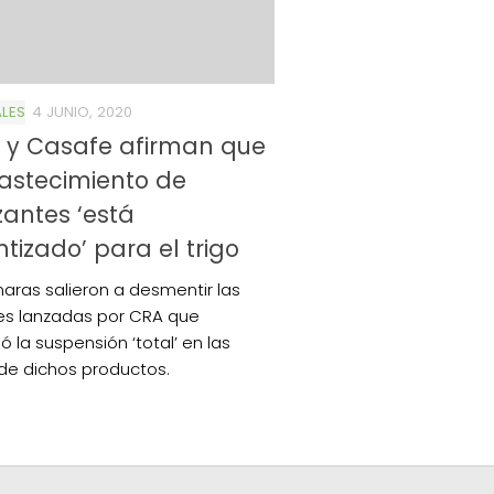
LES
4 JUNIO, 2020
 y Casafe afirman que
astecimiento de
izantes ‘está
tizado’ para el trigo
aras salieron a desmentir las
es lanzadas por CRA que
 la suspensión ‘total’ en las
de dichos productos.