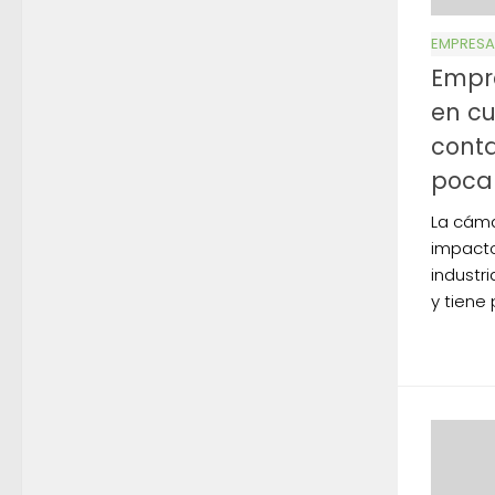
EMPRESA
Empre
en c
conta
poca
La cáma
impacto
industri
y tiene