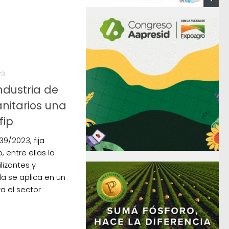
23
ndustria de
anitarios una
fip
39/2023, fija
 entre ellas la
lizantes y
da se aplica en un
a el sector