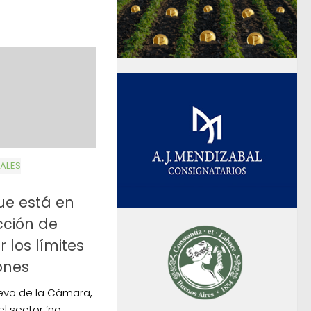
ALES
que está en
cción de
r los límites
ones
evo de la Cámara,
l sector ‘no