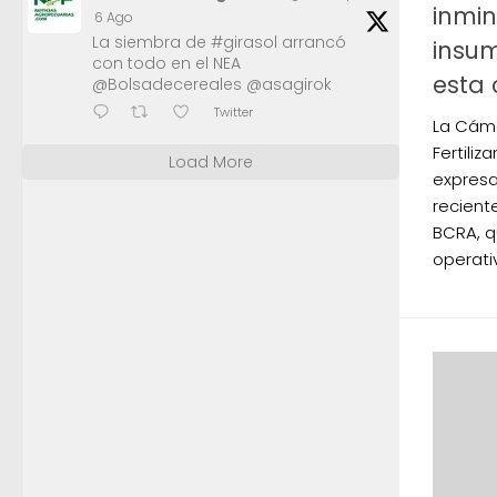
inmin
6 Ago
La siembra de #girasol arrancó
insu
con todo en el NEA
esta
@Bolsadecereales @asagirok
Twitter
La Cáma
Fertiliz
Load More
expresa
recient
BCRA, q
operati