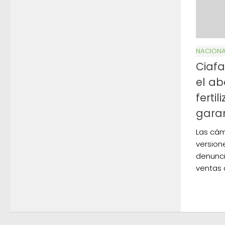
NACIONA
Ciafa
el ab
fertil
garan
Las cám
version
denunció
ventas 