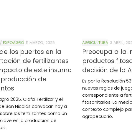
/
EXPOAGRO
11 MARZO, 2025
AGRICULTURA
3 ABRIL, 20
l de los puertos en la
Preocupa a la i
tación de fertilizantes
productos fitos
impacto de este insumo
decisión de la A
 producción de
Es por la Resolución 53
entos
nuevas reglas de juego,
correspondiente a ferti
gro 2025, Ciafa, Fertilizar y el
fitosanitarios. La medi
de San Nicolás convocan hoy a
contexto complejo par
 sobre los fertilizantes como un
agropecuario.
clave en la producción de
os.