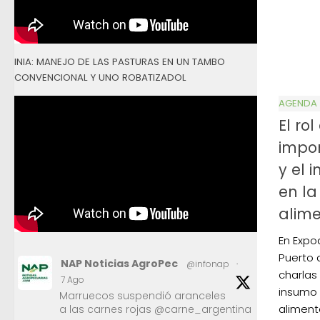
INIA: MANEJO DE LAS PASTURAS EN UN TAMBO
CONVENCIONAL Y UNO ROBATIZADOL
AGENDA
El ro
impor
y el 
en la
alim
En Expoa
Puerto 
NAP Noticias AgroPec
@infonap
·
charlas
7 Ago
insumo 
Marruecos suspendió aranceles
aliment
a las carnes rojas @carne_argentina