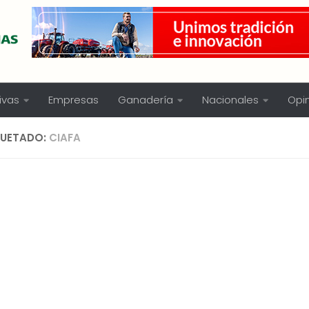
ivas
Empresas
Ganadería
Nacionales
Opi
QUETADO:
CIAFA