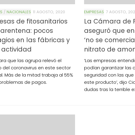
S
/
NACIONALES
11 AGOSTO, 2020
EMPRESAS
7 AGOSTO, 20
sas de fitosanitarios
La Cámara de Fe
uarentena: pocos
aseguró que en
gios en las fábricas y
‘no se comercial
 actividad
nitrato de amon
ra que las agrupa relevó el
‘Las empresas entend
 del coronavirus en este sector
podían garantizar las 
al. Más de la mitad trabaja al 55%
seguridad con las qu
 problemas de pagos.
este producto’, dijo C
dudas tras la terrible e