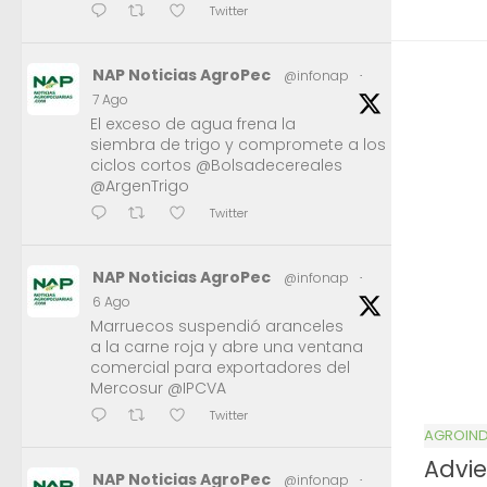
Twitter
NAP Noticias AgroPec
@infonap
·
7 Ago
El exceso de agua frena la
siembra de trigo y compromete a los
ciclos cortos @Bolsadecereales
@ArgenTrigo
Twitter
NAP Noticias AgroPec
@infonap
·
6 Ago
Marruecos suspendió aranceles
a la carne roja y abre una ventana
comercial para exportadores del
Mercosur @IPCVA
Twitter
AGROIND
Advie
NAP Noticias AgroPec
@infonap
·