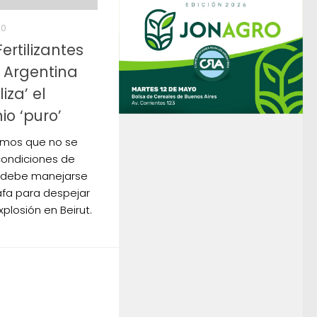
20
rtilizantes
 Argentina
iza’ el
io ‘puro’
imos que no se
condiciones de
e debe manejarse
iafa para despejar
xplosión en Beirut.