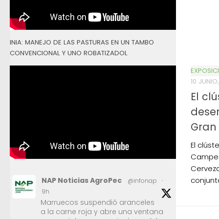
INIA: MANEJO DE LAS PASTURAS EN UN TAMBO
CONVENCIONAL Y UNO ROBATIZADOL
EXPOSIC
10 JUNIO
El cl
desem
Gran 
El clúst
Campeo
Cerveza
conjunt
NAP Noticias AgroPec
@infonap
·
9h
Marruecos suspendió aranceles
a la carne roja y abre una ventana