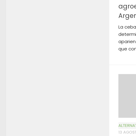
agroe
Arge
La ceba
determin
aparien
que con
ALTERNA
13 AGOST