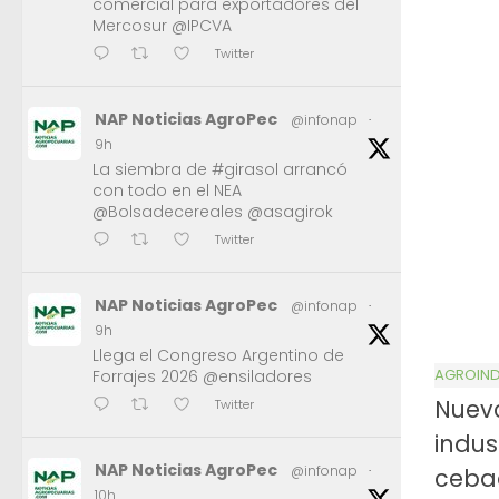
comercial para exportadores del
Mercosur @IPCVA
Twitter
NAP Noticias AgroPec
@infonap
·
9h
La siembra de #girasol arrancó
con todo en el NEA
@Bolsadecereales @asagirok
Twitter
NAP Noticias AgroPec
@infonap
·
9h
Llega el Congreso Argentino de
AGROIND
Forrajes 2026 @ensiladores
Nuevo
Twitter
indus
NAP Noticias AgroPec
@infonap
·
ceba
10h