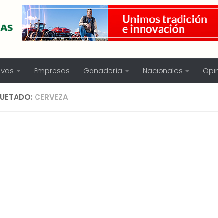
ivas
Empresas
Ganadería
Nacionales
Opi
QUETADO:
CERVEZA