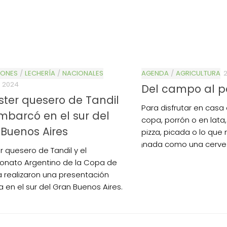
IONES
/
LECHERÍA
/
NACIONALES
AGENDA
/
AGRICULTURA
, 2024
Del campo al p
úster quesero de Tandil
Para disfrutar en casa 
barcó en el sur del
copa, porrón o en lat
Buenos Aires
pizza, picada o lo que
¡nada como una cervez
er quesero de Tandil y el
nato Argentino de la Copa de
 realizaron una presentación
a en el sur del Gran Buenos Aires.