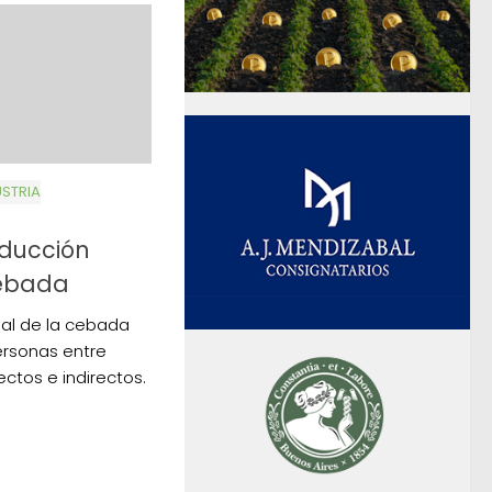
STRIA
ducción
cebada
ial de la cebada
ersonas entre
ectos e indirectos.