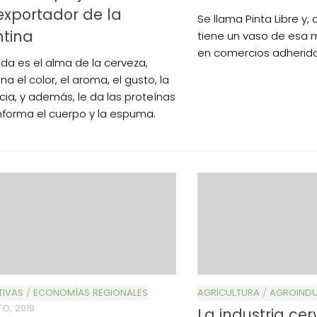
xportador de la
Se llama Pinta Libre y,
ntina
tiene un vaso de esa 
en comercios adherido
da es el alma de la cerveza,
a el color, el aroma, el gusto, la
cia, y además, le da las proteínas
forma el cuerpo y la espuma.
TIVAS
/
ECONOMÍAS REGIONALES
AGRICULTURA
/
AGROINDU
O, 2019
La industria ce