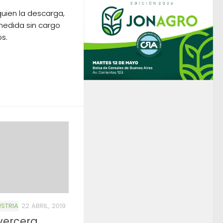
 quien la descarga,
medida sin cargo
s.
STRIA
22 ABRIL, 2019
rvercera