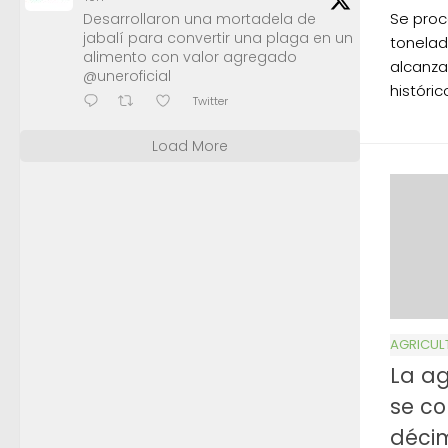
Se proc
Desarrollaron una mortadela de
jabalí para convertir una plaga en un
tonelad
alimento con valor agregado
alcanza
@uneroficial
históric
Twitter
Load More
AGRICUL
La ag
se co
déci