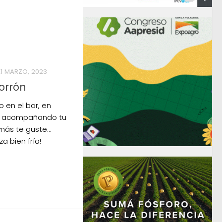
21 MARZO, 2023
orrón
o en el bar, en
a, acompañando tu
 más te guste…
a bien fría!