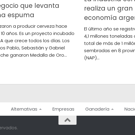
gocio que levanta
realiza un gran
a espuma
economía arge
ron a producir cerveza hace
El último año se regis
10 años. Es un proyecto incubado
4,1 millones toneladas
A que crece todos los días. Los
total de más de 1 mill
s Pablo, Sebastián y Gabriel
sembradas en 8 provin
he ganaron Medalla de Oro...
(NAP)...
Alternativas
Empresas
Ganadería
Naci
ervados.