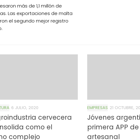
esaron más de 1,1 millón de
as. Las exportaciones de malta
ron el segundo mejor registro
o.
TURA
6 JULIO, 2020
EMPRESAS
21 OCTUBRE, 2
roindustria cervecera
Jóvenes argenti
nsolida como el
primera APP de
mo complejo
artesanal