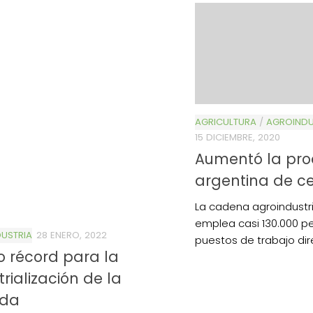
AGRICULTURA
/
AGROINDU
15 DICIEMBRE, 2020
Aumentó la pro
argentina de 
La cadena agroindustr
emplea casi 130.000 p
USTRIA
28 ENERO, 2022
puestos de trabajo dir
 récord para la
trialización de la
da