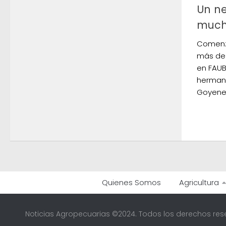
Un ne
much
Comenza
más de 
en FAUB
hermano
Goyenec
Quienes Somos
Agricultura
Noticias Agropecuarias ©2024. Todos los derechos res