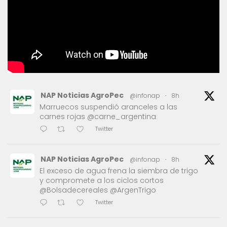
NAP Noticias AgroPec
@infonap
·
8h
Marruecos suspendió aranceles a las
carnes rojas @carne_argentina
Twitter
NAP Noticias AgroPec
@infonap
·
8h
El exceso de agua frena la siembra de trigo
y compromete a los ciclos cortos
@Bolsadecereales @ArgenTrigo
Twitter