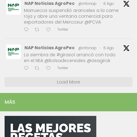
NAP Noticias AgroPec
@infonap
·
6 Ago
Marruecos suspendió aranceles a la carne
roja y abre una ventana comercial para
exportadores del Mercosur @IPCVA
Twitter
NAP Noticias AgroPec
@infonap
·
6 Ago
La siembra de #girasol arrancó con todo
en el NEA @Bolsadecereales @asagirok
Twitter
Load More
MÁS