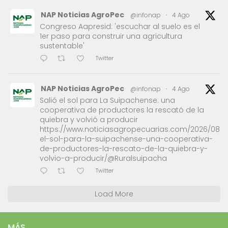
NAP Noticias AgroPec
@infonap
·
4 Ago
Congreso Aapresid: 'escuchar al suelo es el
1er paso para construir una agricultura
sustentable'
Twitter
NAP Noticias AgroPec
@infonap
·
4 Ago
Salió el sol para La Suipachense: una
cooperativa de productores la rescató de la
quiebra y volvió a producir
https://www.noticiasagropecuarias.com/2026/08/0
el-sol-para-la-suipachense-una-cooperativa-
de-productores-la-rescato-de-la-quiebra-y-
volvio-a-producir/@Ruralsuipacha
Twitter
Load More
MÁS