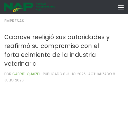
Skip to content
EMPRESAS
Caprove reeligió sus autoridades y
reafirmó su compromiso con el
fortalecimiento de la industria
veterinaria
POR
GABRIEL QUAIZEL
· PUBLICADO
8 JULIO, 2026
· ACTUALIZADO
8
JULIO, 2026