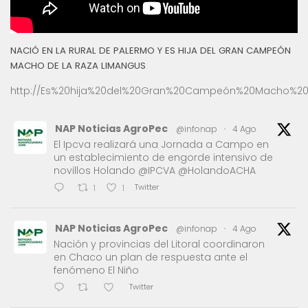
NACIÓ EN LA RURAL DE PALERMO Y ES HIJA DEL GRAN CAMPEÓN
MACHO DE LA RAZA LIMANGUS
http://Es%20hija%20del%20Gran%20Campeón%20Macho%20
NAP Noticias AgroPec
@infonap
·
4 Ago
El Ipcva realizará una Jornada a Campo en
un establecimiento de engorde intensivo de
novillos Holando @IPCVA @HolandoACHA
Twitter
1
1
NAP Noticias AgroPec
@infonap
·
4 Ago
Nación y provincias del Litoral coordinaron
en Chaco un plan de respuesta ante el
fenómeno El Niño
Twitter