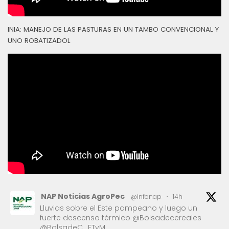
INIA: MANEJO DE LAS PASTURAS EN UN TAMBO CONVENCIONAL Y
UNO ROBATIZADOL
NAP Noticias AgroPec
@infonap
·
14h
Lluvias sobre el Este pampeano y luego un
fuerte descenso térmico @Bolsadecereales
@BolsadeC_ETyM