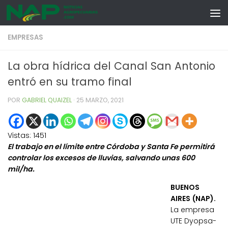
Skip to content
EMPRESAS
La obra hídrica del Canal San Antonio
entró en su tramo final
POR
GABRIEL QUAIZEL
·
25 MARZO, 2021
Vistas:
1451
El trabajo en el límite entre Córdoba y Santa Fe permitirá
controlar los excesos de lluvias, salvando unas 600
mil/ha.
BUENOS
AIRES (NAP).
La empresa
UTE Dyopsa-