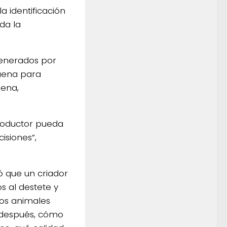
a identificación
oda la
 generados por
faena para
dena,
roductor pueda
isiones”,
 que un criador
s al destete y
sos animales
 después, cómo