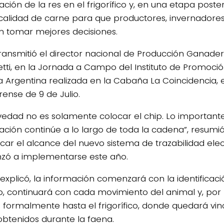
ción de la res en el frigorífico y, en una etapa poste
calidad de carne para que productores, invernadores 
 tomar mejores decisiones.
transmitió el director nacional de Producción Ganadera
4/salio-
tti, en la Jornada a Campo del Instituto de Promoci
 Argentina realizada en la Cabaña La Coincidencia, e
ense de 9 de Julio.
vedad no es solamente colocar el chip. Lo importante
ación continúe a lo largo de toda la cadena”, resumió
licar el alcance del nuevo sistema de trazabilidad ele
ó a implementarse este año.
explicó, la información comenzará con la identificació
o, continuará con cada movimiento del animal y, por 
á formalmente hasta el frigorífico, donde quedará vin
obtenidos durante la faena.