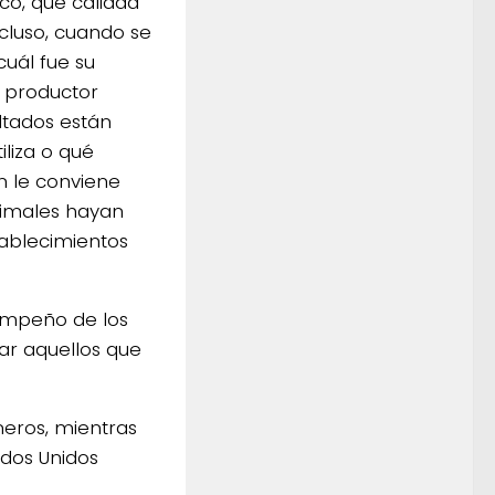
fico, qué calidad
ncluso, cuando se
cuál fue su
e productor
ltados están
iliza o qué
n le conviene
nimales hayan
tablecimientos
empeño de los
ar aquellos que
eros, mientras
ados Unidos