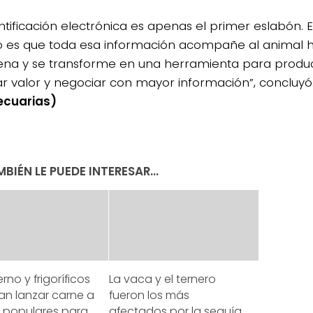
entificación electrónica es apenas el primer eslabón. 
o es que toda esa información acompañe al animal ha
ena y se transforme en una herramienta para produc
r valor y negociar con mayor información”, concluyó
ecuarias)
BIÉN LE PUEDE INTERESAR...
rno y frigoríficos
La vaca y el ternero
an lanzar carne a
fueron los más
s populares para
afectados por la sequía