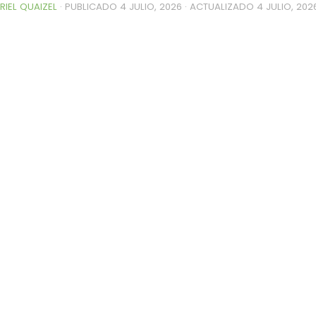
RIEL QUAIZEL
· PUBLICADO
4 JULIO, 2026
· ACTUALIZADO
4 JULIO, 202
0de%20la%20Raza%20Limangus,