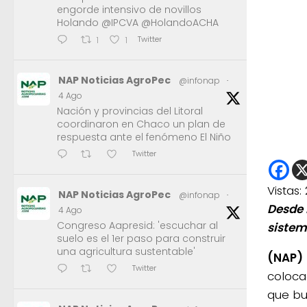
engorde intensivo de novillos
Holando @IPCVA @HolandoACHA
Twitter
1
1
NAP Noticias AgroPec
@infonap
·
4 Ago
Nación y provincias del Litoral
coordinaron en Chaco un plan de
respuesta ante el fenómeno El Niño
Twitter
Vistas:
NAP Noticias AgroPec
@infonap
·
Desde 
4 Ago
Congreso Aapresid: 'escuchar al
sistem
suelo es el 1er paso para construir
una agricultura sustentable'
(NAP)
Twitter
coloca
que bu