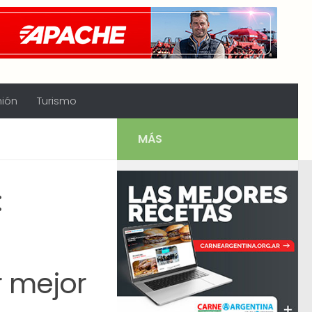
nión
Turismo
MÁS
:
r mejor