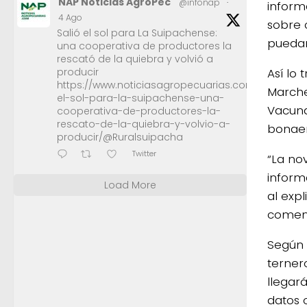
NAP Noticias AgroPec
@infonap
·
informa
4 Ago
sobre 
Salió el sol para La Suipachense:
puedan
una cooperativa de productores la
rescató de la quiebra y volvió a
Así lo 
producir
https://www.noticiasagropecuarias.com/2026/08/0
Marche
el-sol-para-la-suipachense-una-
Vacuna
cooperativa-de-productores-la-
rescato-de-la-quiebra-y-volvio-a-
bonaer
producir/@Ruralsuipacha
Twitter
“La no
inform
Load More
al exp
comenz
Según 
terner
llegar
datos 