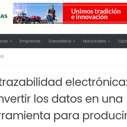
ivas
Empresas
Ganadería
Nacionales
Opi
OS
trazabilidad electrónica
vertir los datos en una
rramienta para produci