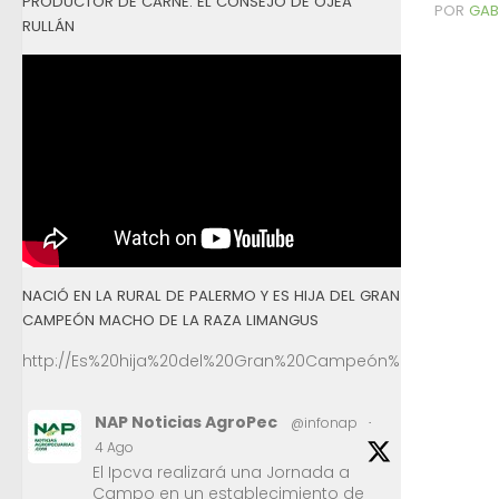
PRODUCTOR DE CARNE: EL CONSEJO DE OJEA
POR
GAB
RULLÁN
NACIÓ EN LA RURAL DE PALERMO Y ES HIJA DEL GRAN
CAMPEÓN MACHO DE LA RAZA LIMANGUS
http://Es%20hija%20del%20Gran%20Campeón%20Macho%2
NAP Noticias AgroPec
@infonap
·
4 Ago
El Ipcva realizará una Jornada a
Campo en un establecimiento de