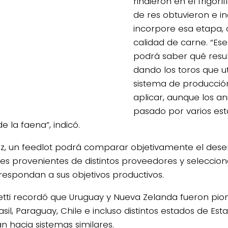
rindieron en el frigorí
de res obtuvieron e i
incorpore esa etapa, 
calidad de carne. “Es
podrá saber qué resu
dando los toros que ut
sistema de producció
aplicar, aunque los a
pasado por varios es
e la faena”, indicó.
ez, un feedlot podrá comparar objetivamente el des
es provenientes de distintos proveedores y seleccion
respondan a sus objetivos productivos.
tti recordó que Uruguay y Nueva Zelanda fueron pion
sil, Paraguay, Chile e incluso distintos estados de Est
n hacia sistemas similares.