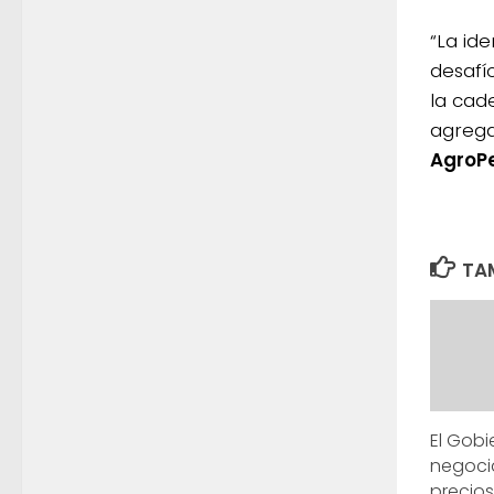
“La id
desafí
la cad
agrega
AgroP
TAM
El Gobie
negoci
precio