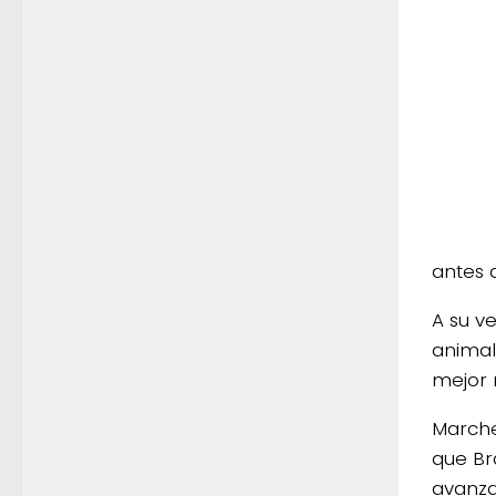
antes d
A su v
animal
mejor 
Marche
que Bra
avanza