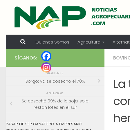
Skip to content
Quienes Somos
Agricultura
Alternat
SÍGANOS:
BOVIN
SIGUIENTE
La 
Sorgo: ya se cosechó el 70%
ANTERIOR
con
Se cosechó 99% de la soja, solo
restan lotes en el sur
he
PASAR DE SER GANADERO A EMPRESARIO