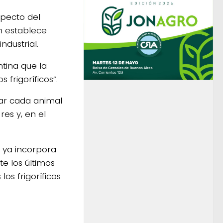
specto del
n establece
ndustrial.
ntina que la
 frigoríficos”.
iar cada animal
res y, en el
 ya incorpora
te los últimos
os frigoríficos