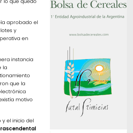
or lo que quedó
abía aprobado el
lotes y
perativa en
mera instancia
 la
stionamiento
aron que la
electrónica
xistía motivo
 el inicio del
trascendental