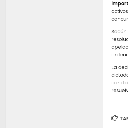
impor
activo
concur
Según 
resolu
apelac
ordena
La dec
dictada
condic
resuel
TAM