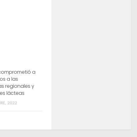
 comprometió a
os a las
s regionales y
es lácteas
RE, 2022