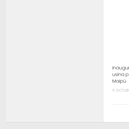
Inaugu
usina 
Maipú
11 OCTUB