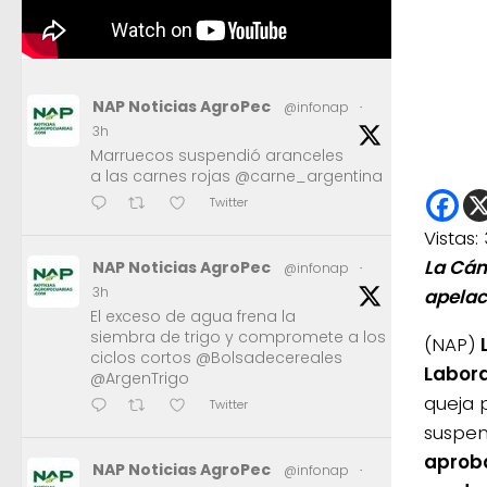
NAP Noticias AgroPec
@infonap
·
3h
Marruecos suspendió aranceles
a las carnes rojas @carne_argentina
Twitter
Vistas:
La Cám
NAP Noticias AgroPec
@infonap
·
3h
apelac
El exceso de agua frena la
siembra de trigo y compromete a los
(NAP)
L
ciclos cortos @Bolsadecereales
Labora
@ArgenTrigo
queja 
Twitter
suspen
aproba
NAP Noticias AgroPec
@infonap
·