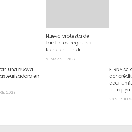
Nueva protesta de
tamberos: regalaron
leche en Tandil
21 MARZO, 2016
ran una nueva
El BNA se
pasteurizadora en
dar crédit
economía
a las pym
RE, 2023
30 SEPTIEMB