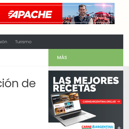
nión
Turismo
MÁS
ción de