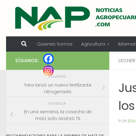
Skip to content
Quienes Somos
Agricultura
Alternat
SÍGANOS:
LECHER
SIGUIENTE
Jus
Yara lanzó un nuevo fertilizante
nitrogenado
lo
ANTERIOR
En una semana, la cosecha de
maíz solo avanzó 1%
POR
EDU
RECOMENDACIONES PARA LA SIEMBRA DE MAÍZ DE