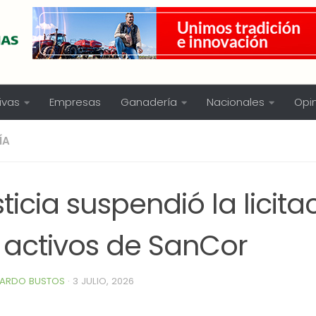
ivas
Empresas
Ganadería
Nacionales
Opi
ÍA
ticia suspendió la licita
s activos de SanCor
ARDO BUSTOS
·
3 JULIO, 2026