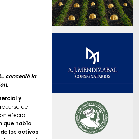
., concedió la
ión.
ercial y
 recurso de
con efecto
ón que había
de los activos