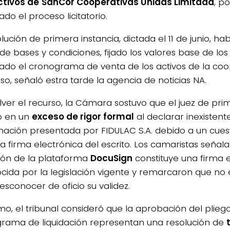
tivos de
SanCor Cooperativas Unidas Limitada
, p
ado el proceso licitatorio.
lución de primera instancia, dictada el 11 de junio, h
de bases y condiciones, fijado los valores base de los 
zado el cronograma de venta de los activos de la coo
so, señaló estra tarde la agencia de noticias NA.
olver el recurso, la Cámara sostuvo que el juez de pri
ió en un
exceso de rigor formal
al declarar inexistente
ación presentada por FIDULAC S.A. debido a un cue
la firma electrónica del escrito. Los camaristas señal
ación de la plataforma
DocuSign
constituye una firma 
cida por la legislación vigente y remarcaron que no e
esconocer de oficio su validez.
o, el tribunal consideró que la aprobación del pliego y
rama de liquidación representan una resolución de