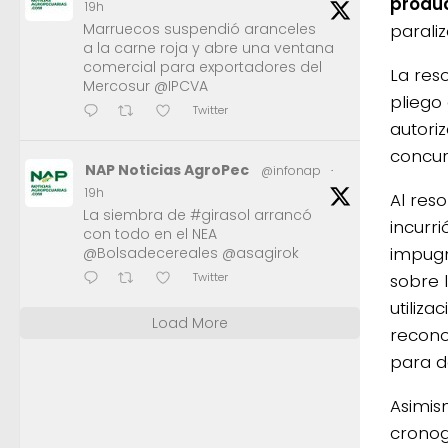
produc
19h
Marruecos suspendió aranceles
paraliz
a la carne roja y abre una ventana
comercial para exportadores del
La reso
Mercosur @IPCVA
pliego 
Twitter
autori
concur
NAP Noticias AgroPec
@infonap
·
19h
Al res
La siembra de #girasol arrancó
incurr
con todo en el NEA
impugn
@Bolsadecereales @asagirok
sobre 
Twitter
utiliz
Load More
recono
para d
Asimism
cronog