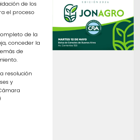
uidación de los
ra el proceso
completo de la
eja, conceder la
además de
miento.
a resolución
ases y
a Cámara
)