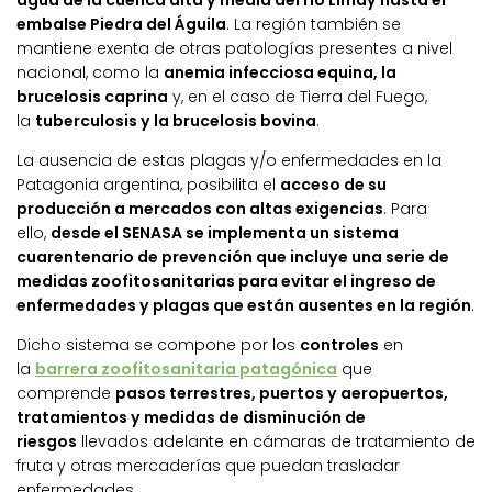
agua de la cuenca alta y media del río Limay hasta el
embalse Piedra del Águila
. La región también se
mantiene exenta de otras patologías presentes a nivel
nacional, como la
anemia infecciosa equina, la
brucelosis caprina
y, en el caso de Tierra del Fuego,
la
tuberculosis y la brucelosis bovina
.
La ausencia de estas plagas y/o enfermedades en la
Patagonia argentina, posibilita el
acceso de su
producción a mercados con altas exigencias
. Para
ello,
desde el SENASA se implementa un sistema
cuarentenario de prevención que incluye una serie de
medidas zoofitosanitarias para evitar el ingreso de
enfermedades y plagas que están ausentes en la región
.
Dicho sistema se compone por los
controles
en
la
barrera zoofitosanitaria patagónica
que
comprende
pasos terrestres, puertos y aeropuertos,
tratamientos y medidas de disminución de
riesgos
llevados adelante en cámaras de tratamiento de
fruta y otras mercaderías que puedan trasladar
enfermedades.