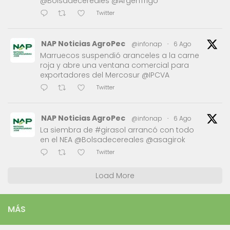
@Bolsadecereales @ArgenTrigo
Twitter
NAP Noticias AgroPec
@infonap
·
6 Ago
Marruecos suspendió aranceles a la carne
roja y abre una ventana comercial para
exportadores del Mercosur @IPCVA
Twitter
NAP Noticias AgroPec
@infonap
·
6 Ago
La siembra de #girasol arrancó con todo
en el NEA @Bolsadecereales @asagirok
Twitter
Load More
MÁS