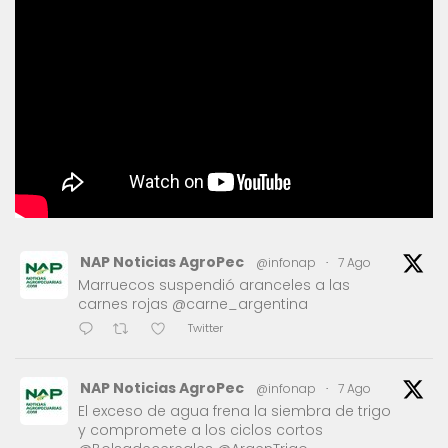
NAP Noticias AgroPec
@infonap
·
7 Ago
Marruecos suspendió aranceles a las
carnes rojas @carne_argentina
Twitter
NAP Noticias AgroPec
@infonap
·
7 Ago
El exceso de agua frena la siembra de trigo
y compromete a los ciclos cortos