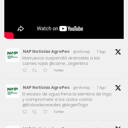
NAP Noticias AgroPec
@infonap
·
7 Ago
Marruecos suspendió aranceles a las
carnes rojas @carne_argentina
Twitter
NAP Noticias AgroPec
@infonap
·
7 Ago
El exceso de agua frena la siembra de trigo
y compromete a los ciclos cortos
@Bolsadecereales @ArgenTrigo
Twitter