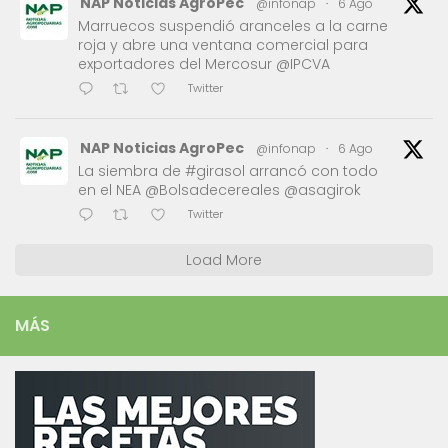
NAP Noticias AgroPec
@infonap
·
6 Ago
Marruecos suspendió aranceles a la carne
roja y abre una ventana comercial para
exportadores del Mercosur @IPCVA
Twitter
NAP Noticias AgroPec
@infonap
·
6 Ago
La siembra de #girasol arrancó con todo
en el NEA @Bolsadecereales @asagirok
Twitter
Load More
MÁS