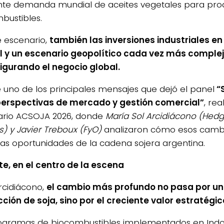
nte demanda mundial de aceites vegetales para pro
bustibles.
e escenario,
también las inversiones industriales e
il y un escenario geopolítico cada vez más comple
igurando el negocio global.
e uno de los principales mensajes que dejó el panel
“S
perspectivas de mercado y gestión comercial”
, re
rio ACSOJA 2026, donde
María Sol Arcidiácono (Hedg
s) y Javier Treboux (FyO)
analizaron cómo esos camb
las oportunidades de la cadena sojera argentina.
ite, en el centro de la escena
rcidiácono,
el cambio más profundo no pasa por u
ción de soja, sino por el creciente valor estratégic
ogramas de biocombustibles implementados en Indone