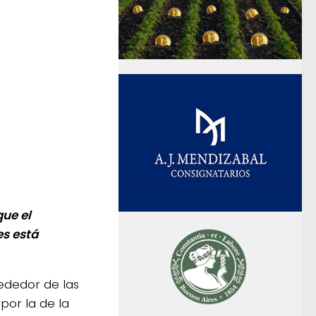
que el
s está
ededor de las
or la de la