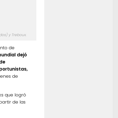
os) y Treboux.
nto de
mundial dejó
 de
ortunistas,
genes de
ks que logró
artir de las