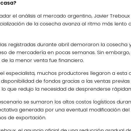
 casa?
ladar el análisis al mercado argentino, Javier Treboux
ialización de la cosecha avanza al ritmo más lento d
uvias registradas durante abril demoraron la cosecha
reso de mercadería en pocas semanas. Sin embargo, e
 de la menor venta fue financiero.
el especialista, muchos productores llegaron a est
disponibilidad de fondos gracias a las ventas previas 
l, lo que redujo la necesidad de desprenderse rápidam
escenario se sumaron los altos costos logísticos dura
ectativa generada por una eventual modificación de
os de exportación.
reboux, el anuncio oficial de una reducción gradual d