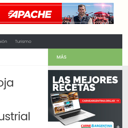
nión
Turismo
MÁS
oja
strial