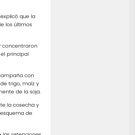
 explicó que la
e los últimos
 y concentraron
l principal
a campaña con
de trigo, maíz y
ente de la soja.
nte la cosecha y
l esquema de
e las retenciones