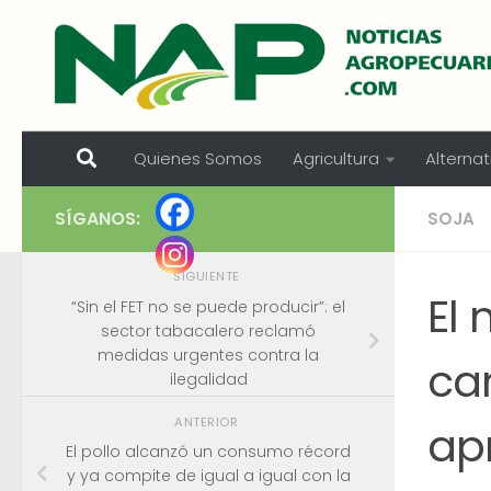
Skip to content
Quienes Somos
Agricultura
Alternat
SÍGANOS:
SOJA
SIGUIENTE
El 
“Sin el FET no se puede producir”: el
sector tabacalero reclamó
medidas urgentes contra la
ca
ilegalidad
ANTERIOR
apr
El pollo alcanzó un consumo récord
y ya compite de igual a igual con la