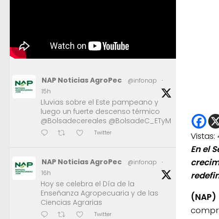
NAP Noticias AgroPec
@infonap
·
15h
Lluvias sobre el Este pampeano y
luego un fuerte descenso térmico
@Bolsadecereales @BolsadeC_ETyM
Twitter
Vistas:
En el 
crecim
NAP Noticias AgroPec
@infonap
·
16h
redefi
Hoy se celebra el Día de la
Enseñanza Agropecuaria y de las
(NAP)
Ciencias Agrarias
compra
Twitter