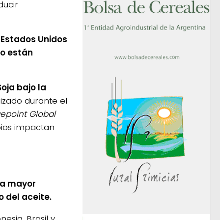
ducir
n Estados Unidos
jo están
oja bajo la
alizado durante el
epoint Global
ios impactan
na mayor
o del aceite.
sia, Brasil y