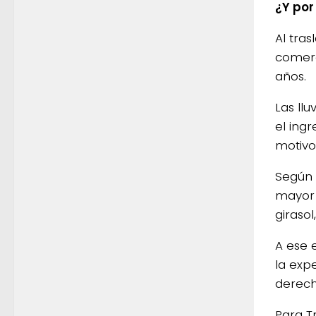
¿Y por
Al tras
comerc
años.
Las ll
el ing
motivo
Según 
mayor 
giraso
A ese 
la exp
derech
Para T