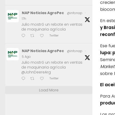
crecie
biocom
NAP Noticias AgroPec
@infonap
·
17h
En est
Julio mostró un rebote en ventas
y Bras
de maquinaria agrícola
reconf
Twitter
Ese fu
NAP Noticias AgroPec
@infonap
·
lupa: 
5 Ago
Semina
Julio mostró un rebote en ventas
Market
de maquinaria agrícola
@JohnDeereArg
sobre 
Twitter
El ace
Load More
Para A
produc
Los pr