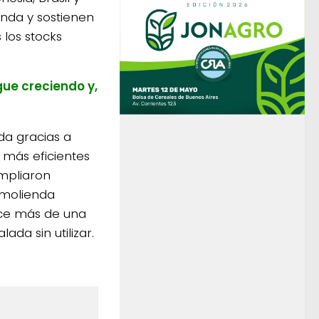
enda y sostienen
los stocks
gue creciendo y,
da gracias a
 más eficientes
ampliaron
 molienda
ce más de una
da sin utilizar.