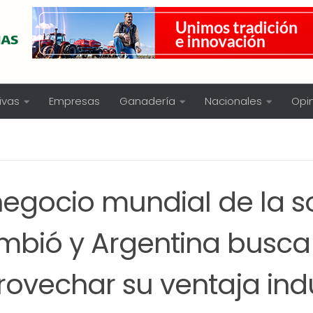
ivas
Empresas
Ganadería
Nacionales
Opi
negocio mundial de la s
mbió y Argentina busca
ovechar su ventaja indu