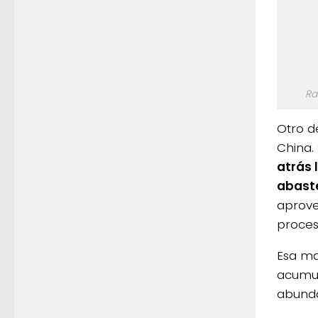
Ra
Otro d
China.
atrás 
abaste
aprove
proces
Esa ma
acumul
abunda