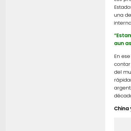
Estado
una de
interna
“Estam
aun as
En ese
contar
del mu
rápida
argent
década
China