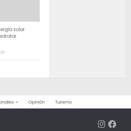
nergía solar
idratar
020
onales
Opinión
Turismo