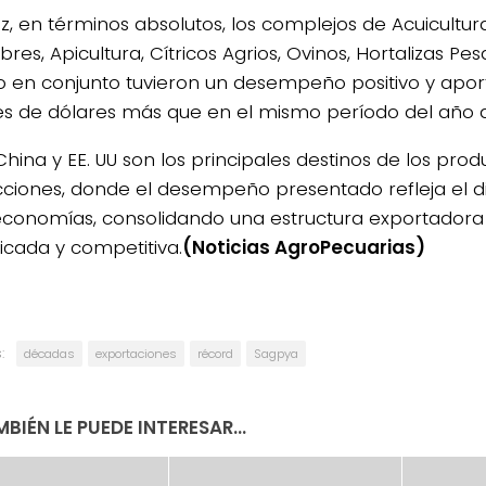
ez, en términos absolutos, los complejos de Acuicultur
es, Apicultura, Cítricos Agrios, Ovinos, Hortalizas Pe
 en conjunto tuvieron un desempeño positivo y aport
es de dólares más que en el mismo período del año a
 China y EE. UU son los principales destinos de los pro
ciones, donde el desempeño presentado refleja el 
economías, consolidando una estructura exportadora
ficada y competitiva.
(Noticias AgroPecuarias)
:
décadas
exportaciones
récord
Sagpya
BIÉN LE PUEDE INTERESAR...