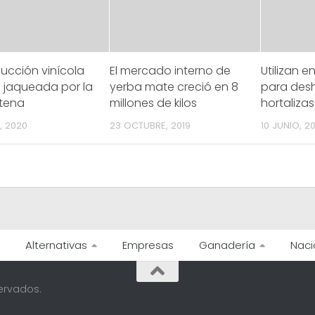
ucción vinícola
El mercado interno de
Utilizan e
 jaqueada por la
yerba mate creció en 8
para desh
tena
millones de kilos
hortalizas
, 2020
23 OCTUBRE, 2019
10 JUNIO, 2
Alternativas
Empresas
Ganadería
Naci
ervados.