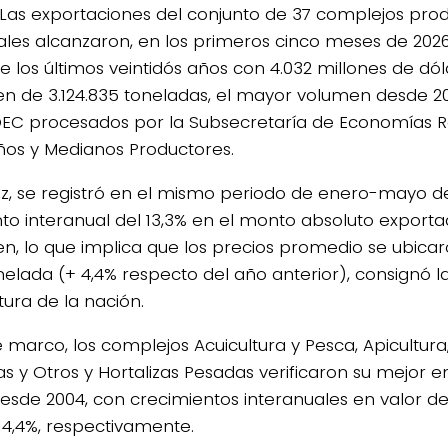
Las exportaciones del conjunto de 37 complejos prod
ales alcanzaron, en los primeros cinco meses de 2026
e los últimos veintidós años con 4.032 millones de dól
n de 3.124.835 toneladas, el mayor volumen desde 20
DEC procesados por la Subsecretaría de Economías R
4/salio-
os y Medianos Productores.
ez, se registró en el mismo periodo de enero-mayo d
o interanual del 13,3% en el monto absoluto exporta
n, lo que implica que los precios promedio se ubicar
nelada (+ 4,4% respecto del año anterior), consignó l
tura de la nación.
e marco, los complejos Acuicultura y Pesca, Apicultura
as y Otros y Hortalizas Pesadas verificaron su mejor
desde 2004, con crecimientos interanuales en valor de 
 14,4%, respectivamente.