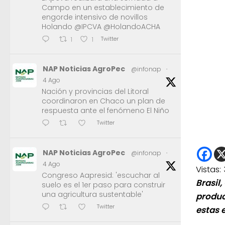
Campo en un establecimiento de
engorde intensivo de novillos
Holando @IPCVA @HolandoACHA
Twitter
1
1
NAP Noticias AgroPec
@infonap
·
4 Ago
Nación y provincias del Litoral
coordinaron en Chaco un plan de
respuesta ante el fenómeno El Niño
Twitter
NAP Noticias AgroPec
@infonap
·
4 Ago
Vistas:
Congreso Aapresid: 'escuchar al
Brasil,
suelo es el 1er paso para construir
una agricultura sustentable'
produc
Twitter
estas 