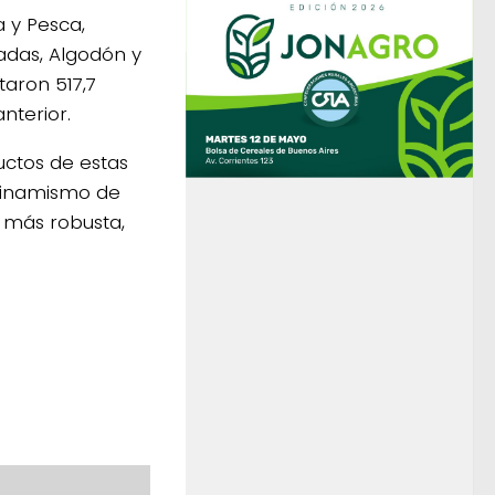
a y Pesca,
sadas, Algodón y
aron 517,7
nterior.
ductos de estas
dinamismo de
 más robusta,