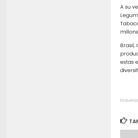
A su v
Legumbr
Tabaco
millon
Brasil,
produc
estas 
diversi
Etiquetas
TAM