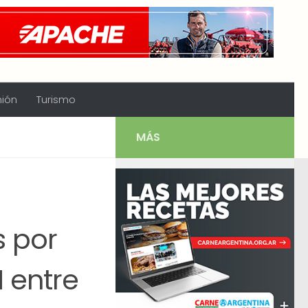
nión
Turismo
MÁS
s por
 entre