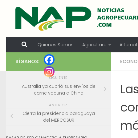
Skip to content
Quienes Somos
Agricultura
Alternat
SÍGANOS:
ECONO
SIGUIENTE
La
Australia ya cubrió sus envíos de
carne vacuna a China
co
ANTERIOR
Cierra la presidencia paraguaya
má
del MERCOSUR
PASAR DE SER GANADERO A EMPRESARIO