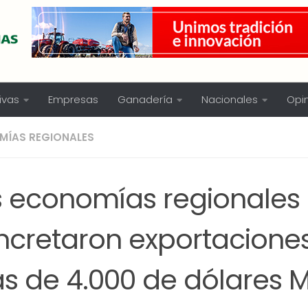
ivas
Empresas
Ganadería
Nacionales
Opi
MÍAS REGIONALES
s economías regionales
ncretaron exportacione
s de 4.000 de dólares M