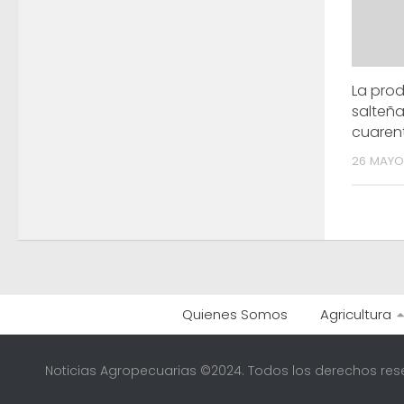
La prod
salteña
cuaren
26 MAYO
Quienes Somos
Agricultura
Noticias Agropecuarias ©2024. Todos los derechos res