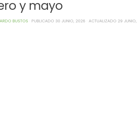
ero y mayo
ARDO BUSTOS
· PUBLICADO
30 JUNIO, 2026
· ACTUALIZADO
29 JUNIO,
0de%20la%20Raza%20Limangus,