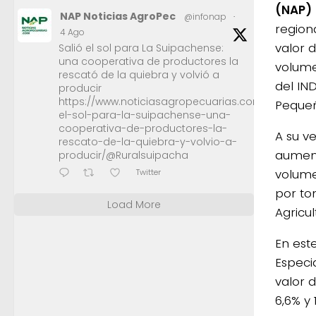
(NAP)
NAP Noticias AgroPec
@infonap
·
region
4 Ago
valor d
Salió el sol para La Suipachense:
una cooperativa de productores la
volume
rescató de la quiebra y volvió a
del IN
producir
https://www.noticiasagropecuarias.com/2026/08/0
Pequeñ
el-sol-para-la-suipachense-una-
cooperativa-de-productores-la-
A su v
rescato-de-la-quiebra-y-volvio-a-
aument
producir/@Ruralsuipacha
volume
Twitter
por to
Load More
Agricul
En est
Especi
valor 
6,6% y