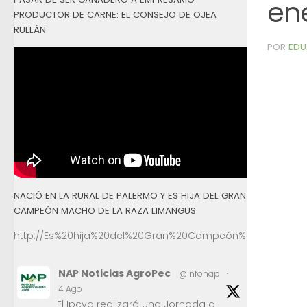
en
PRODUCTOR DE CARNE: EL CONSEJO DE OJEA
RULLÁN
POR
EDU
NACIÓ EN LA RURAL DE PALERMO Y ES HIJA DEL GRAN
CAMPEÓN MACHO DE LA RAZA LIMANGUS
http://Es%20hija%20del%20Gran%20Campeón%20Macho%2
NAP Noticias AgroPec
@infonap
·
4 Ago
El Ipcva realizará una Jornada a