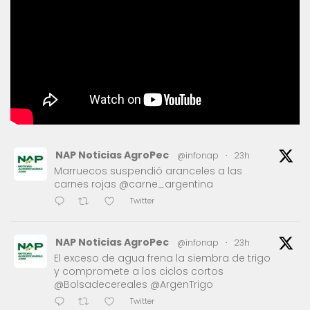
NAP Noticias AgroPec
@infonap
·
23h
Marruecos suspendió aranceles a las
carnes rojas @carne_argentina
Twitter
NAP Noticias AgroPec
@infonap
·
23h
El exceso de agua frena la siembra de trigo
y compromete a los ciclos cortos
@Bolsadecereales @ArgenTrigo
Twitter