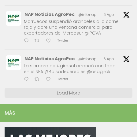
NAP Noticias AgroPec
@infonap
·
6 Ago
Marruecos suspendió aranceles a la carne
roja y abre una ventana comercial para
exportadores del Mercosur @IPCVA
Twitter
NAP Noticias AgroPec
@infonap
·
6 Ago
La siembra de #girasol arrancó con todo
en el NEA @Bolsadecereales @asagirok
Twitter
Load More
MÁS