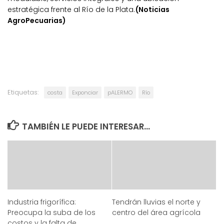
estratégica frente al Río de la Plata.
(Noticias
AgroPecuarias)
Etiquetas:
costa
Exponciar
pALERMO
Río
TAMBIÉN LE PUEDE INTERESAR...
Industria frigorífica:
Tendrán lluvias el norte y
Preocupa la suba de los
centro del área agrícola
costos y la falta de