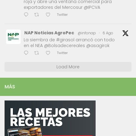
roja y abre una ventana comercial para
exportadores del Mercosur @IPCVA
Twitter
NAP Noticias AgroPec
@infonap
·
6 Ago
La siembra de #girasol arrancó con todo
en el NEA @Bolsadecereales @asagirok
Twitter
Load More
MÁS