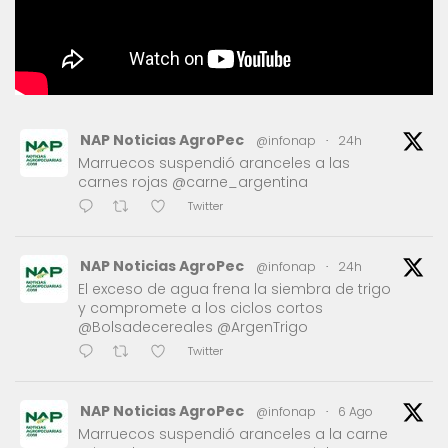
NAP Noticias AgroPec
@infonap
·
24h
Marruecos suspendió aranceles a las
carnes rojas @carne_argentina
Twitter
NAP Noticias AgroPec
@infonap
·
24h
El exceso de agua frena la siembra de trigo
y compromete a los ciclos cortos
@Bolsadecereales @ArgenTrigo
Twitter
NAP Noticias AgroPec
@infonap
·
6 Ago
Marruecos suspendió aranceles a la carne