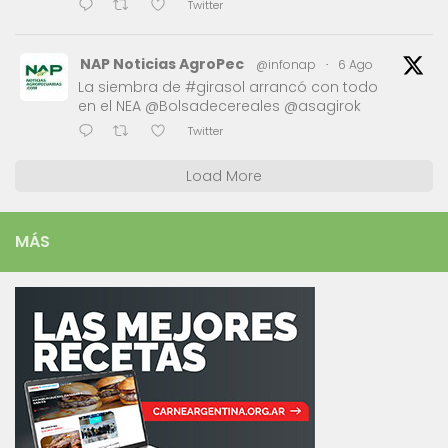
Twitter
NAP Noticias AgroPec
@infonap
·
6 Ago
La siembra de #girasol arrancó con todo
en el NEA @Bolsadecereales @asagirok
Twitter
Load More
MÁS