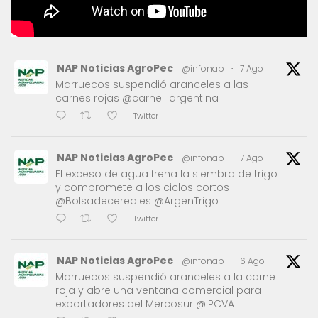
NAP Noticias AgroPec
@infonap
·
7 Ago
Marruecos suspendió aranceles a las
carnes rojas @carne_argentina
Twitter
NAP Noticias AgroPec
@infonap
·
7 Ago
El exceso de agua frena la siembra de trigo
y compromete a los ciclos cortos
@Bolsadecereales @ArgenTrigo
Twitter
NAP Noticias AgroPec
@infonap
·
6 Ago
Marruecos suspendió aranceles a la carne
roja y abre una ventana comercial para
exportadores del Mercosur @IPCVA