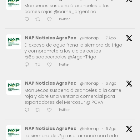
Marruecos suspendió aranceles a las
carnes rojas @carne_argentina
Twitter
NAP Noticias AgroPec
@infonap
·
7 Ago
El exceso de agua frena la siembra de trigo
y compromete a los ciclos cortos
@Bolsadecereales @ArgenTrigo
Twitter
NAP Noticias AgroPec
@infonap
·
6 Ago
Marruecos suspendió aranceles a la carne
roja y abre una ventana comercial para
exportadores del Mercosur @IPCVA
Twitter
NAP Noticias AgroPec
@infonap
·
6 Ago
La siembra de #girasol arrancó con todo