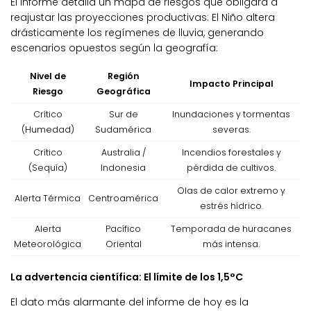
El informe detalla un mapa de riesgos que obligará a
reajustar las proyecciones productivas: El Niño altera
drásticamente los regímenes de lluvia, generando
escenarios opuestos según la geografía:
Nivel de
Región
Impacto Principal
Riesgo
Geográfica
Crítico
Sur de
Inundaciones y tormentas
(Humedad)
Sudamérica
severas.
Crítico
Australia /
Incendios forestales y
(Sequía)
Indonesia
pérdida de cultivos.
Olas de calor extremo y
Alerta Térmica
Centroamérica
estrés hídrico.
Alerta
Pacífico
Temporada de huracanes
Meteorológica
Oriental
más intensa.
La advertencia científica: El límite de los 1,5°C
El dato más alarmante del informe de hoy es la