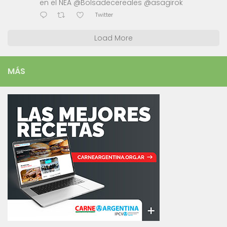
en el NEA @Bolsadecereales @asagirok
Twitter
Load More
MÁS