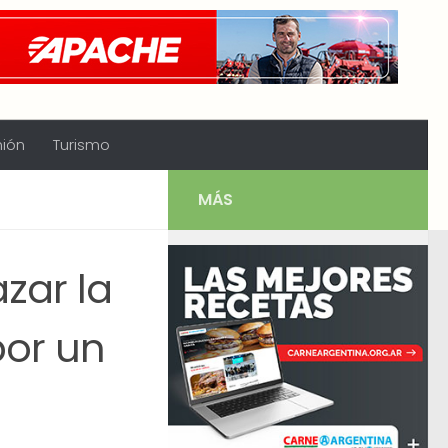
nión
Turismo
MÁS
zar la
por un