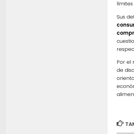
límites
Sus de
consum
compr
cuesti
respec
Por el
de disc
orient
económ
alimen
TAM