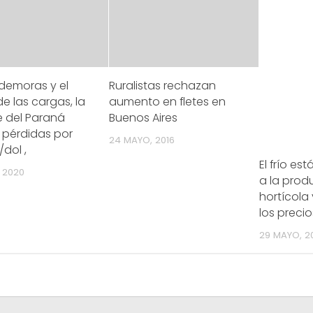
 demoras y el
Ruralistas rechazan
de las cargas, la
aumento en fletes en
e del Paraná
Buenos Aires
 pérdidas por
24 MAYO, 2016
/dol ,
El frío e
 2020
a la prod
hortícola
los precio
29 MAYO, 2