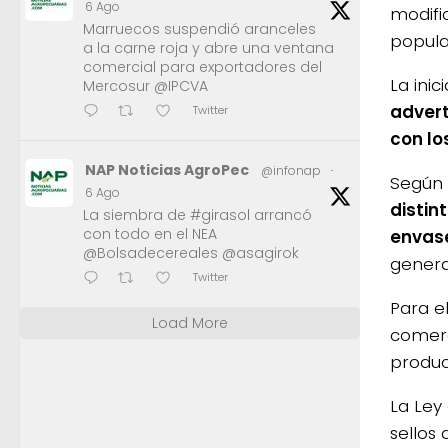
6 Ago
modifi
Marruecos suspendió aranceles
popula
a la carne roja y abre una ventana
comercial para exportadores del
La inic
Mercosur @IPCVA
adver
Twitter
con lo
NAP Noticias AgroPec
@infonap
·
Según 
6 Ago
distin
La siembra de #girasol arrancó
con todo en el NEA
envase
@Bolsadecereales @asagirok
genera
Twitter
Para el
Load More
comerci
produc
La Ley 
sellos