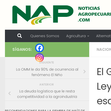
Skip to content
Quienes Somos
Agricultura
Alternat
SÍGANOS:
NACIO
SIGUIENTE
El
La OMM le da 90% de ocurrencia al
fenómeno El Niño
Ley
ANTERIOR
La deuda logística que le resta
es
competitividad a la agroindustria
RECOMENDACIONES PARA LA SIEMBRA DE MAÍZ DE