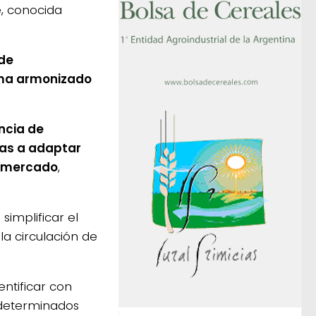
e, conocida
 de
ema armonizado
ncia de
sas a adaptar
a mercado
,
simplificar el
 la circulación de
entificar con
 determinados