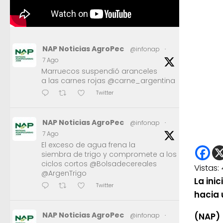
NAP Noticias AgroPec
@infonap
·
7 Ago
Marruecos suspendió aranceles
a las carnes rojas @carne_argentina
Twitter
NAP Noticias AgroPec
@infonap
·
7 Ago
El exceso de agua frena la
siembra de trigo y compromete a los
ciclos cortos @Bolsadecereales
Vistas:
@ArgenTrigo
La ini
Twitter
hacia 
NAP Noticias AgroPec
(NAP)
@infonap
·