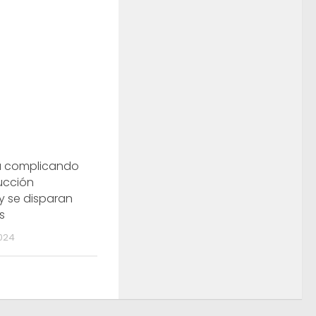
stá complicando
ucción
 y se disparan
s
024