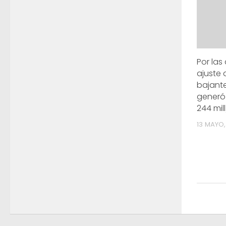
Por las
ajuste 
bajant
generó
244 mill
13 MAYO,