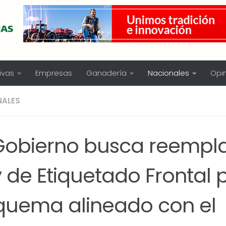
ivas
Empresas
Ganadería
Nacionales
Opi
NALES
 Gobierno busca reempla
 de Etiquetado Frontal 
quema alineado con el