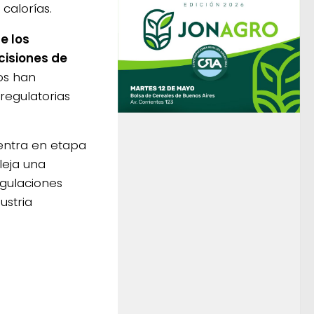
 calorías.
e los
cisiones de
os han
regulatorias
uentra en etapa
fleja una
egulaciones
ustria