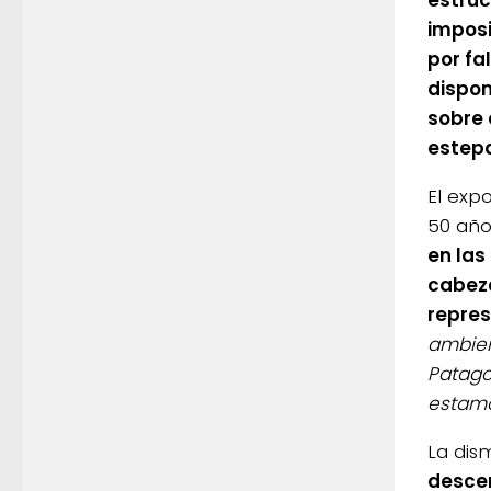
estruc
imposi
por fa
dispon
sobre 
estep
El expo
50 año
en las
cabeza
repres
ambien
Patago
estamo
La dis
descen