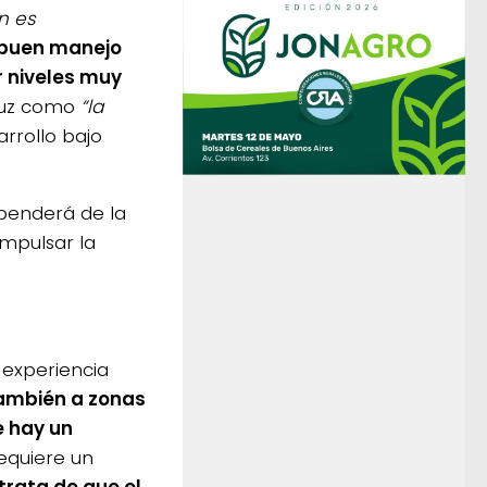
n es
 buen manejo
r niveles muy
ruz como
“la
arrollo bajo
ependerá de la
impulsar la
 experiencia
también a zonas
e hay un
requiere un
trata de que el