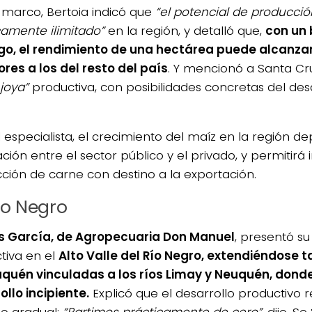
 marco, Bertoia indicó que
“el potencial de producció
camente ilimitado”
en la región, y detalló que,
con un
ego, el rendimiento de una hectárea puede alcanza
ores a los del resto del país
. Y mencionó a Santa C
joya”
productiva, con posibilidades concretas del des
l especialista, el crecimiento del maíz en la región d
ación entre el sector público y el privado, y permitirá 
ción de carne con destino a la exportación.
ío Negro
s García, de Agropecuaria Don Manuel
, presentó su
tiva en el
Alto Valle del Río Negro, extendiéndose 
quén vinculadas a los ríos Limay y Neuquén, dond
ollo incipiente.
Explicó que el desarrollo productivo 
o gradual:
“Partimos prácticamente de cero”
, dijo. Se