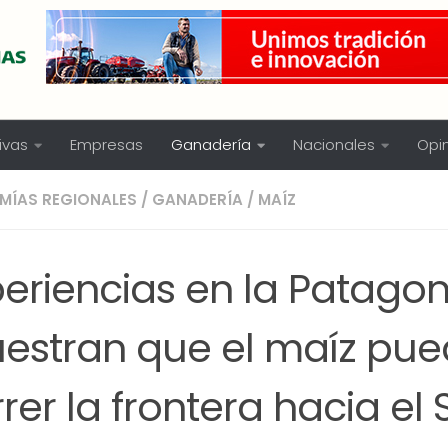
ivas
Empresas
Ganadería
Nacionales
Opi
MÍAS REGIONALES
/
GANADERÍA
/
MAÍZ
periencias en la Patagon
estran que el maíz pu
rer la frontera hacia el 