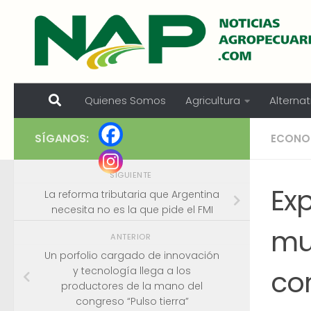
Skip to content
Quienes Somos
Agricultura
Alternat
SÍGANOS:
ECONO
SIGUIENTE
Ex
La reforma tributaria que Argentina
necesita no es la que pide el FMI
mu
ANTERIOR
Un porfolio cargado de innovación
cor
y tecnología llega a los
productores de la mano del
congreso “Pulso tierra”