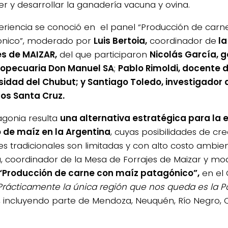
er y desarrollar la ganadería vacuna y ovina.
eriencia se conoció en el panel “Producción de carn
ónico”, moderado por
Luis Bertoia,
coordinador de
la
es de MAIZAR,
del que participaron
Nicolás García, 
ropecuaria Don Manuel SA
;
Pablo Rimoldi, docente d
sidad del Chubut; y Santiago Toledo, investigador d
os Santa Cruz.
agonia resulta
una alternativa estratégica para la 
o de maíz en la Argentina
, cuyas posibilidades de cr
es tradicionales son limitadas y con alto costo ambien
a, coordinador de la Mesa de Forrajes de Maizar y mo
“Producción de carne con maíz patagónico”,
en el 
Prácticamente la única región que nos queda es la P
, incluyendo parte de Mendoza, Neuquén, Río Negro, 