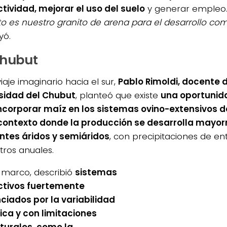
tividad, mejorar el uso del suelo
y generar empleo.
o es nuestro granito de arena para el desarrollo com
yó.
Chubut
iaje imaginario hacia el sur,
Pablo Rimoldi, docente d
sidad del Chubut
, planteó que existe
una oportunid
ncorporar maíz en los sistemas ovino-extensivos d
contexto donde la producción se desarrolla mayo
tes áridos y semiáridos
, con precipitaciones de en
tros anuales.
 marco, describió
sistemas
ctivos fuertemente
nciados por la variabilidad
ica y con limitaciones