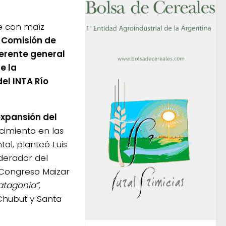
e con maíz
 Comisión de
gerente general
e la
el INTA Río
expansión del
ecimiento en las
tal, planteó Luis
derador del
Congreso Maizar
atagonia”,
Chubut y Santa