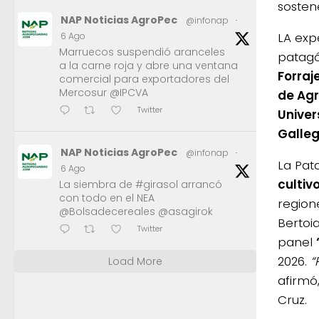
sosten
NAP Noticias AgroPec
@infonap
·
LA exp
6 Ago
Marruecos suspendió aranceles
patag
a la carne roja y abre una ventana
Forraj
comercial para exportadores del
Mercosur @IPCVA
de Ag
Twitter
Univer
Galleg
NAP Noticias AgroPec
@infonap
·
La Pat
6 Ago
cultiv
La siembra de #girasol arrancó
con todo en el NEA
region
@Bolsadecereales @asagirok
Bertoi
Twitter
panel
2026.
“
Load More
afirmó
Cruz.