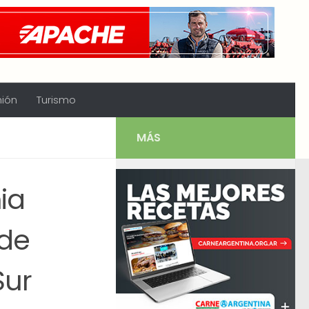
nión
Turismo
MÁS
ia
ede
Sur