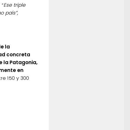
 “
Ese triple
o país”,
e la
ad concreta
e la Patagonia,
rmente en
tre 150 y 300