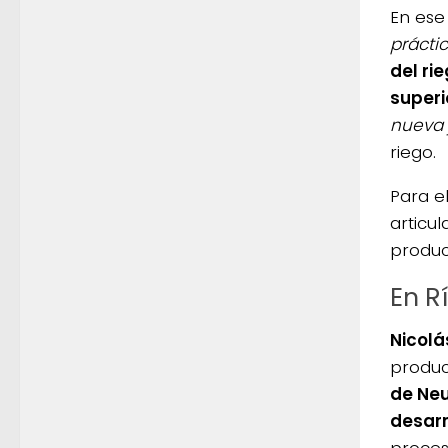
En ese
prácti
del ri
superi
nueva 
riego.
Para e
articul
produc
En R
Nicolá
produc
de Neu
desarr
proces