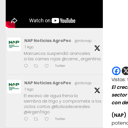
NAP Noticias AgroPec
@infonap
·
7 Ago
Marruecos suspendió aranceles
a las carnes rojas @carne_argentina
Twitter
Vistas:
NAP Noticias AgroPec
@infonap
·
El cre
7 Ago
sector
El exceso de agua frena la
siembra de trigo y compromete a los
con de
ciclos cortos @Bolsadecereales
@ArgenTrigo
(NAP)
Twitter
potenc