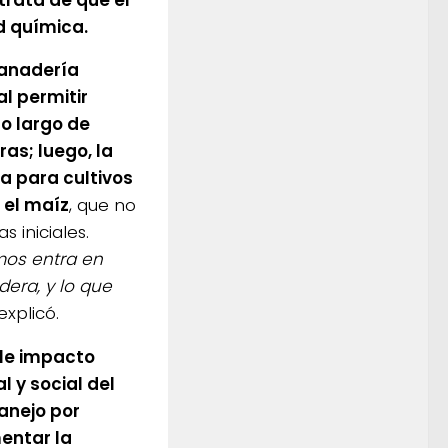
ad química.
ganadería
al permitir
lo largo de
as; luego, la
a para cultivos
 el maíz
, que no
s iniciales.
mos entra en
era, y lo que
explicó.
ple impacto
 y social del
manejo por
entar la