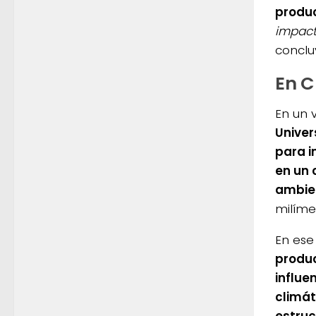
produc
impact
conclu
En 
En un v
Univer
para i
en un 
ambien
milíme
En ese
produ
influe
climát