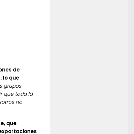
lones de
 lo que
s grupos
r que toda la
sotros no
ne, que
 exportaciones