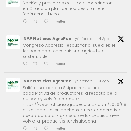
Nación y provincias del Litoral coordinaron
en Chaco un plan de respuesta ante el
fenómeno El Niño
Twitter
NAP Noticias AgroPec
@infonap
·
4 Ago
Congreso Aapresid: 'escuchar al suelo es el
1er paso para construir una agricultura
sustentable'
Twitter
NAP Noticias AgroPec
@infonap
·
4 Ago
Salió el sol para La Suipachense: una
cooperativa de productores la rescató de la
quiebra y volvió a producir
https://www.noticiasagropecuarias.com/2026/08/0
el-sol-para-la-suipachense-una-cooperativa-
de-productores-la-rescato-de-la-quiebra-y-
volvio-a-producir/@Ruralsuipacha
Twitter