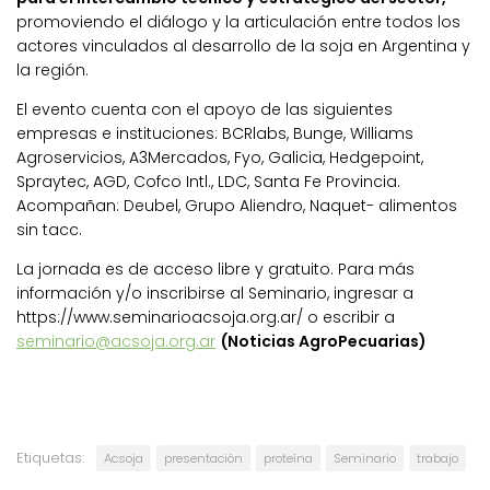
promoviendo el diálogo y la articulación entre todos los
actores vinculados al desarrollo de la soja en Argentina y
la región.
El evento cuenta con el apoyo de las siguientes
empresas e instituciones: BCRlabs, Bunge, Williams
Agroservicios, A3Mercados, Fyo, Galicia, Hedgepoint,
Spraytec, AGD, Cofco Intl., LDC, Santa Fe Provincia.
Acompañan: Deubel, Grupo Aliendro, Naquet- alimentos
sin tacc.
La jornada es de acceso libre y gratuito. Para más
información y/o inscribirse al Seminario, ingresar a
https://www.seminarioacsoja.org.ar/ o escribir a
seminario@acsoja.org.ar
(Noticias AgroPecuarias)
Etiquetas:
Acsoja
presentación
proteína
Seminario
trabajo