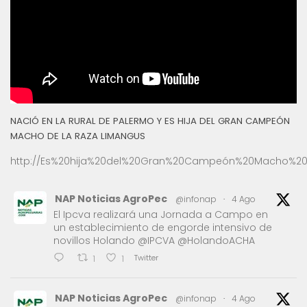
NACIÓ EN LA RURAL DE PALERMO Y ES HIJA DEL GRAN CAMPEÓN
MACHO DE LA RAZA LIMANGUS
http://Es%20hija%20del%20Gran%20Campeón%20Macho%20
NAP Noticias AgroPec
@infonap
·
4 Ago
El Ipcva realizará una Jornada a Campo en
un establecimiento de engorde intensivo de
novillos Holando @IPCVA @HolandoACHA
Twitter
1
1
NAP Noticias AgroPec
@infonap
·
4 Ago