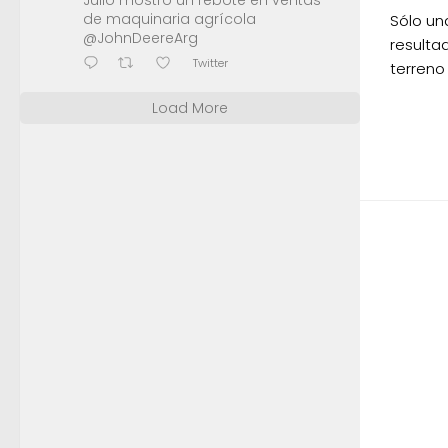
Julio mostró un rebote en ventas
de maquinaria agrícola
Sólo un
@JohnDeereArg
resultad
Twitter
terreno
Load More