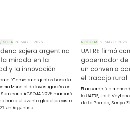
/
SOJA
28 MAYO, 2026
NOTICIAS
21 MAYO, 2026
dena sojera argentina
UATRE firmó con
la mirada en la
gobernador de
ad y la innovación
un convenio pa
el trabajo rural
 lema “Caminemos juntos hacia la
ncia Mundial de Investigación en
El acuerdo fue rubricad
el Seminario ACSOJA 2026 marcará
la UATRE, José Voytenc
no hacia el evento global previsto
de La Pampa, Sergio Zil
27 en Argentina.