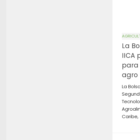
AGRICUL
La Bo
IICA 
para 
agro
La Bols
Segundo
Tecnolo
Agroali
Caribe,