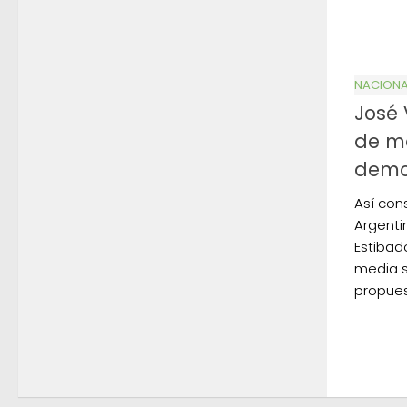
NACIONA
José 
de m
demo
Así cons
Argenti
Estibad
media s
propues