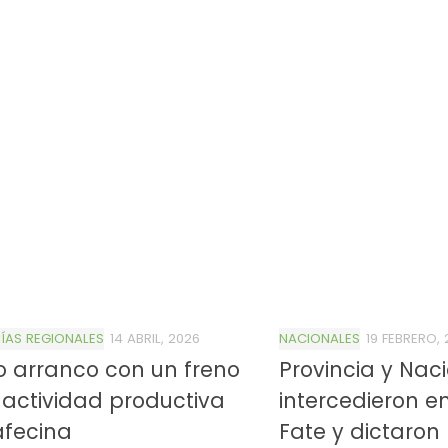
AS REGIONALES
14 ABRIL, 2026
NACIONALES
19 FEBRERO,
o arranco con un freno
Provincia y Nac
 actividad productiva
intercedieron en
afecina
Fate y dictaron 