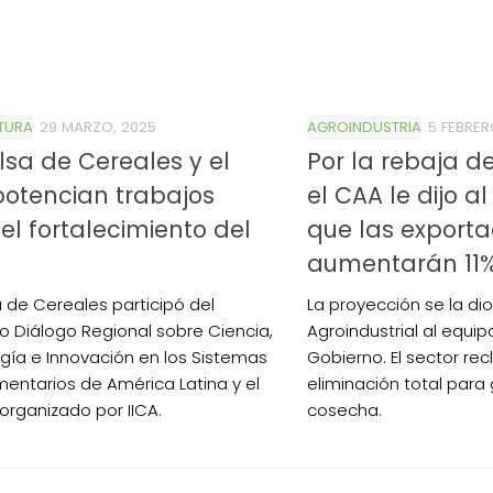
TURA
29 MARZO, 2025
AGROINDUSTRIA
5 FEBRER
lsa de Cereales y el
Por la rebaja de
potencian trabajos
el CAA le dijo a
el fortalecimiento del
que las exporta
aumentarán 11
a de Cereales participó del
La proyección se la di
 Diálogo Regional sobre Ciencia,
Agroindustrial al equi
gía e Innovación en los Sistemas
Gobierno. El sector re
mentarios de América Latina y el
eliminación total para 
 organizado por IICA.
cosecha.