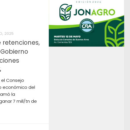
O, 2025
 retenciones,
l Gobierno
ciones
%
o el Consejo
po económico del
clamó la
ganar 7 mill/tn de