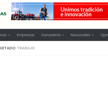
ivas
Empresas
Ganadería
Nacionales
Opi
QUETADO:
TRABAJO