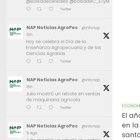
@Bolsadecereales @BolsadeC_ETyM
Twitter
NAP Noticias AgroPec
@infonap
·
15h
Hoy se celebra el Día de la
Enseñanza Agropecuaria y de las
Ciencias Agrarias
Twitter
NAP Noticias AgroPec
@infonap
·
16h
Julio mostró un rebote en ventas
de maquinaria agrícola
ECONOMÍ
Twitter
El añ
en la
NAP Noticias AgroPec
@infonap
·
sant
5 Ago