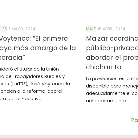
LES
1 MAYO, 2024
MAÍZ
18 ABRIL, 2024
Voytenco: “El primero
Maizar coordina
ayo más amargo de la
público-privad
cracia”
abordar el pro
chicharrita
ideró el titular de la Unión
na de Trabajadores Rurales y
La prevención es la m
ores (UATRE), José Voytenco, la
disponible para manej
anción a la reforma laboral
adecuadamente el co
ta por el Ejecutivo.
achaparramiento.
Pá