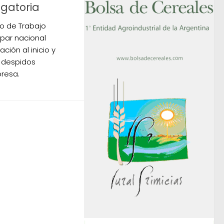
igatoria
io de Trabajo
par nacional
ación al inicio y
0 despidos
resa.