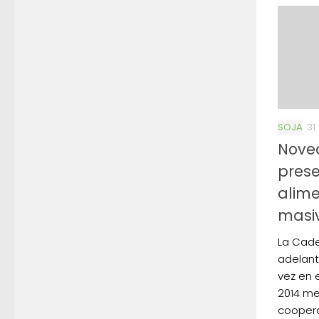
SOJA
31
Nove
prese
alim
masi
La Cade
adelant
vez en 
2014 me
coopera