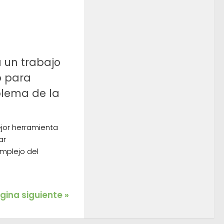
 un trabajo
o para
blema de la
ejor herramienta
ar
mplejo del
gina siguiente »