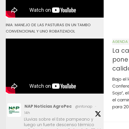
INIA: MANEJO DE LAS PASTURAS EN UN TAMBO
CONVENCIONAL Y UNO ROBATIZADOL
AGENDA
La ca
pone 
calid
Bajo el
Confere
Soja”, 
el cami
NAP Noticias AgroPec
para 20
@infonap
·
14h
Lluvias sobre el Este pampeano y
luego un fuerte descenso térmico