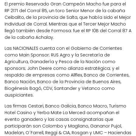
El premio Reservado Gran Campeón Macho fue para el
RP 2171 del Corral 85, un toro Senior Menor de la cabaña
Ceibalito, de la provincia de Salta, que había sido el Mejor
Individual de Corral. Mientras que el Tercer Mejor Macho
llegó también desde Formosa: fue el RP 10B del Corral 87 A
de la cabaña Achalay.
Las NACIONALES cuenta con el Gobierno de Corrientes
como Main Sponsor; RUS Agro y la Secretaría de
Agricultura, Ganadería y Pesca de la Nación como
sponsors; John Deere como alianza estratégica; y el
respaldo de empresas como Allflex, Banco de Corrientes,
Banco Nación, Banco de la Provincia de Buenos Aires,
Biogénesis Bagó, CDV, Santander y Vetanco como
auspiciantes.
Las firmas Cestari, Banco Galicia, Banco Macro, Turismo
Hotel Casino y Yerba Mate La Merced acompañan el
evento ganadero y las casas consignatarias que
participarán son Colombo y Magliano, Gananor Pujol,
Madelan, O´Farrell, Reggi & CIA, Rosgan y UMC – Haciendas