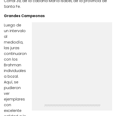
Corral 39, de la cabaña María Isabel, de la provincia de
Santa Fe.
Grandes Campeonas
Luego de
un intervalo
al
mediodía,
las juras
continuaron
con los
Brahman
individuales
a bozal.
Aquí, se
pudieron
ver
ejemplares
con
????????????????????????????????????
excelente