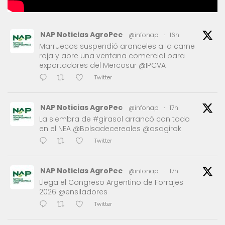
NAP Noticias AgroPec
@infonap
·
16h
Marruecos suspendió aranceles a la carne
roja y abre una ventana comercial para
exportadores del Mercosur @IPCVA
Twitter
NAP Noticias AgroPec
@infonap
·
17h
La siembra de #girasol arrancó con todo
en el NEA @Bolsadecereales @asagirok
Twitter
NAP Noticias AgroPec
@infonap
·
17h
Llega el Congreso Argentino de Forrajes
2026 @ensiladores
Twitter