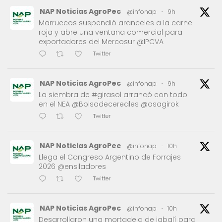
NAP Noticias AgroPec
@infonap
·
9h
Marruecos suspendió aranceles a la carne
roja y abre una ventana comercial para
exportadores del Mercosur @IPCVA
Twitter
NAP Noticias AgroPec
@infonap
·
9h
La siembra de #girasol arrancó con todo
en el NEA @Bolsadecereales @asagirok
Twitter
NAP Noticias AgroPec
@infonap
·
10h
Llega el Congreso Argentino de Forrajes
2026 @ensiladores
Twitter
NAP Noticias AgroPec
@infonap
·
10h
Desarrollaron una mortadela de jabalí para