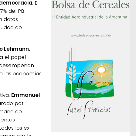
a democracia
. El
7% del PBI
n datos
ciudad de
mo Lehmann,
ica el papel
al desempeñan
 de las economías
tiva,
Emmanuel
arado po
r
emana de
ventos
todos los ex
saron por la