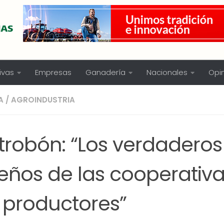
ivas
Empresas
Ganadería
Nacionales
Opi
A
/
AGROINDUSTRIA
trobón: “Los verdaderos
eños de las cooperativa
s productores”