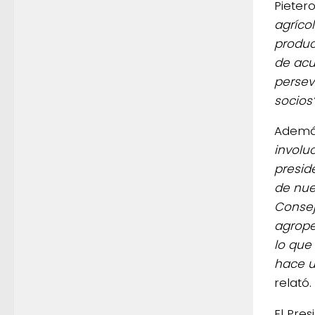
Pietero
agríco
produc
de acu
persev
socios
Ademá
involu
presid
de nue
Consej
agrope
lo que
hace u
relató.
El Pre