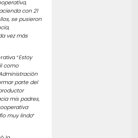
ooperativa,
acienda con 21
los, se pusieron
cia,
da vez más
rativa “
Estoy
il como
 Administración
ormar parte del
productor
cia mis padres,
cooperativa
fío muy lindo
”
ó la