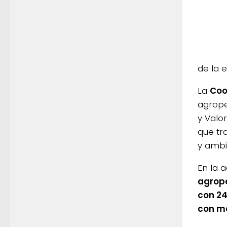
de la e
La
Coo
agrope
y Valo
que tr
y ambi
En la 
agrope
con 24
con má