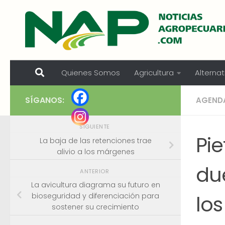
Skip to content
Quienes Somos
Agricultura
Alternat
SÍGANOS:
AGEND
SIGUIENTE
Pie
La baja de las retenciones trae
alivio a los márgenes
du
ANTERIOR
La avicultura diagrama su futuro en
lo
bioseguridad y diferenciación para
sostener su crecimiento