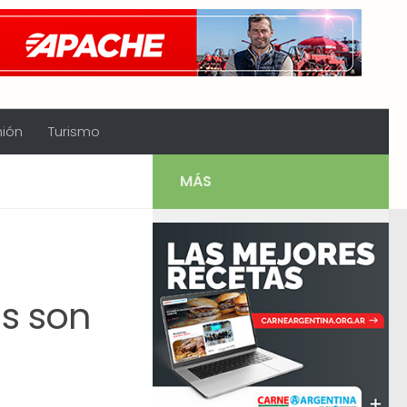
nión
Turismo
MÁS
s son