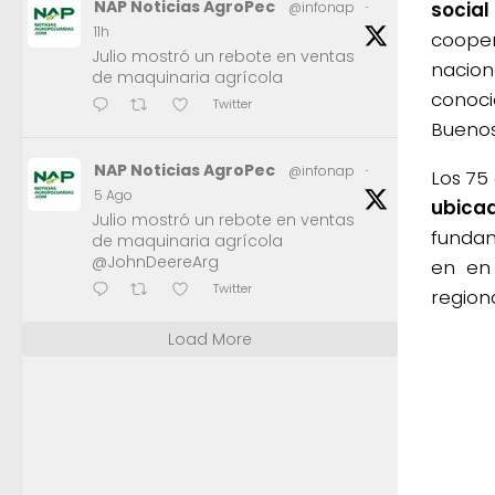
NAP Noticias AgroPec
social
@infonap
·
11h
cooper
Julio mostró un rebote en ventas
nacion
de maquinaria agrícola
conoci
Twitter
Buenos
NAP Noticias AgroPec
@infonap
·
Los 75
5 Ago
ubicad
Julio mostró un rebote en ventas
fundam
de maquinaria agrícola
@JohnDeereArg
en en 
Twitter
regiona
Load More