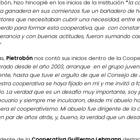
bón, hizo hincapié en los inicios de la Institución
“
la c
la ganadera en sus comienzos fue un bañadero de h
tores que necesitaban cubrir una necesidad, entre el
erdo para formar esta cooperativa, que con constan
erancia y con buenas actitudes, fueron sumando ca
”
s,
Pietrobón
nos contó sus inicios dentro de la Coope
crado desde el año 2003, arranque en el grupo juven
ente, hasta que tuve el orgullo de que el Consejo de
stra cooperativa se haya fijado en mí y me invitó a f
o. La verdad que es un desafío muy importante, soy 
cuario y siempre me inculcaron, desde mi abuelo ha
 era el cooperativismo. Mi abuelo fue dirigente de la 
n par de años atrás, y, bueno, la verdad que un desa
sidente de la
Cooperativa Guillermo Lehmann
destac