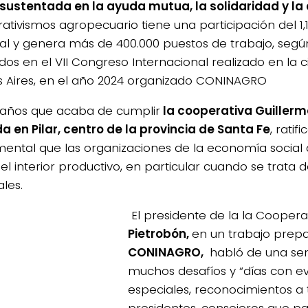
 sustentada en la ayuda mutua, la solidaridad y l
ativismos agropecuario tiene una participación del 1,1
al y genera más de 400.000 puestos de trabajo, segú
dos en el VII Congreso Internacional realizado en la 
 Aires, en el año 2024 organizado CONINAGRO
 años que acaba de cumplir
la cooperativa Guiller
a en Pilar, centro de la provincia de Santa Fe
, ratif
ental que las organizaciones de la economía soci
el interior productivo, en particular cuando se trata
les.
El presidente de la la Coopera
Pietrobón,
en un trabajo prep
CONINAGRO,
habló de una s
muchos desafíos y “días con e
especiales, reconocimientos a 
presidentes, consejeros que pa