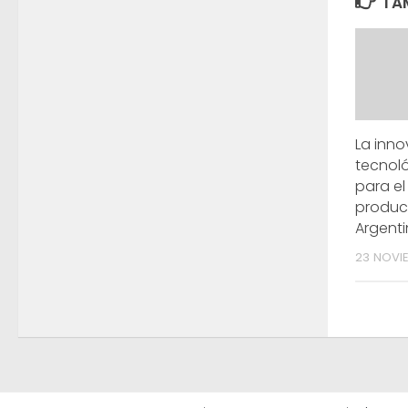
TAM
La inn
tecnoló
para el
produc
Argent
23 NOVIE