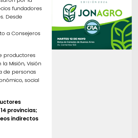
ocios fundadores
es. Desde
nto a Consejeros
e productores
a Misión, Visión
a de personas
onómico, social
uctores
14 provincias;
eos indirectos