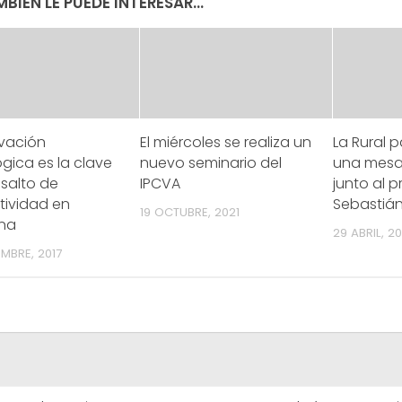
BIÉN LE PUEDE INTERESAR...
ovación
El miércoles se realiza un
La Rural p
gica es la clave
nuevo seminario del
una mesa
 salto de
IPCVA
junto al p
tividad en
Sebastián
19 OCTUBRE, 2021
ina
29 ABRIL, 20
MBRE, 2017