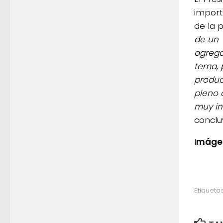
import
de la 
de un 
agrega
tema, 
produc
pleno 
muy in
conclu
I
mágen
Etiquetas