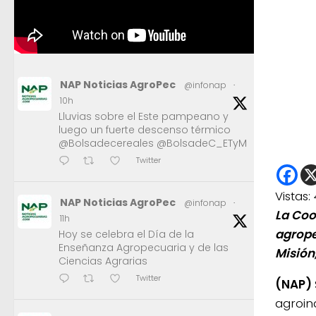
NAP Noticias AgroPec
@infonap
·
10h
Lluvias sobre el Este pampeano y
luego un fuerte descenso térmico
@Bolsadecereales @BolsadeC_ETyM
Twitter
Vistas:
NAP Noticias AgroPec
@infonap
·
La Coo
11h
agrope
Hoy se celebra el Día de la
Enseñanza Agropecuaria y de las
Misión,
Ciencias Agrarias
Twitter
(NAP)
agroind