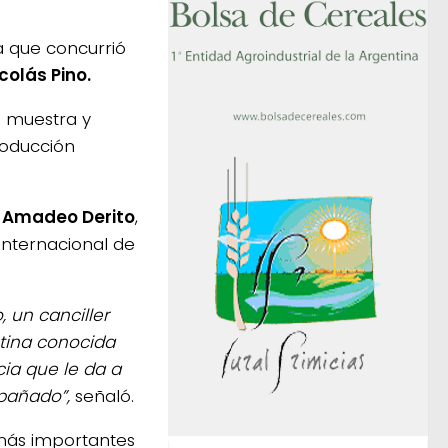
la que concurrió
colás Pino.
a muestra y
roducción
,
Amadeo Derito
,
 internacional de
 un canciller
tina conocida
cia que le da a
mpañado”,
señaló.
más importantes