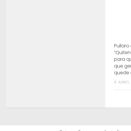
Pullaro
“Quiten
para q
que ge
quede e
6 JUNIO,