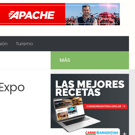
nión
Turismo
MÁS
 Expo