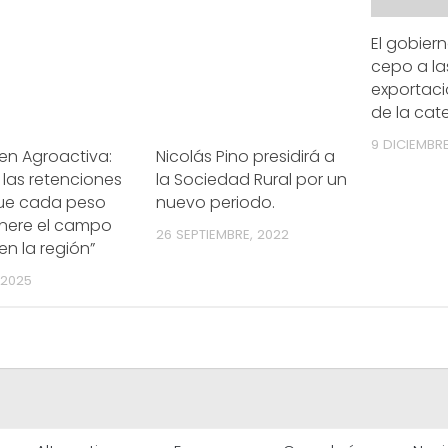
El gobierno
cepo a la
exportaci
de la cat
9 DICIEMBRE
 en Agroactiva:
Nicolás Pino presidirá a
 las retenciones
la Sociedad Rural por un
ue cada peso
nuevo periodo.
nere el campo
26 SEPTIEMBRE, 2022
n la región”
 2025