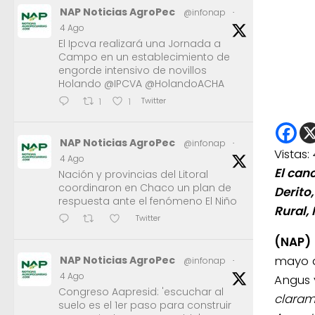
NAP Noticias AgroPec
@infonap
·
4 Ago
El Ipcva realizará una Jornada a
Campo en un establecimiento de
engorde intensivo de novillos
Holando @IPCVA @HolandoACHA
Twitter
1
1
NAP Noticias AgroPec
@infonap
·
Vistas:
4 Ago
El canc
Nación y provincias del Litoral
coordinaron en Chaco un plan de
Derito
respuesta ante el fenómeno El Niño
Rural, 
Twitter
(NAP)
mayo d
NAP Noticias AgroPec
@infonap
·
4 Ago
Angus 
Congreso Aapresid: 'escuchar al
claram
suelo es el 1er paso para construir