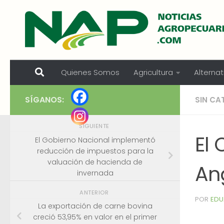
Skip to content
Quienes Somos
Agricultura
Alternat
SÍGANOS:
SIN CA
SIGUIENTE
El 
El Gobierno Nacional implementó
reducción de impuestos para la
valuación de hacienda de
An
invernada
ANTERIOR
POR
EDU
La exportación de carne bovina
creció 53,95% en valor en el primer