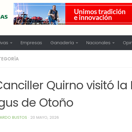
ivas
Empresas
Ganadería
Nacionales
Opi
TEGORÍA
Canciller Quirno visitó la
gus de Otoño
ARDO BUSTOS
·
20 MAYO, 2026