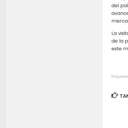
del paí
avance
mercad
La visi
de la 
este m
Etiquetas
TAM