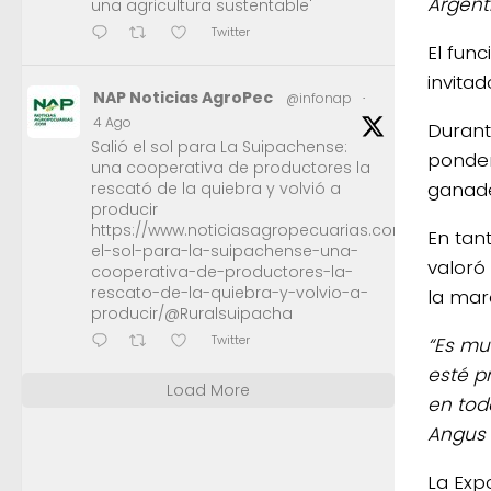
Argent
una agricultura sustentable'
Twitter
El fun
invita
NAP Noticias AgroPec
@infonap
·
4 Ago
Durant
Salió el sol para La Suipachense:
ponder
una cooperativa de productores la
ganade
rescató de la quiebra y volvió a
producir
https://www.noticiasagropecuarias.com/2026/08/0
En tan
el-sol-para-la-suipachense-una-
valoró
cooperativa-de-productores-la-
rescato-de-la-quiebra-y-volvio-a-
la mar
producir/@Ruralsuipacha
Twitter
“Es mu
esté p
Load More
en tod
Angus 
La Exp