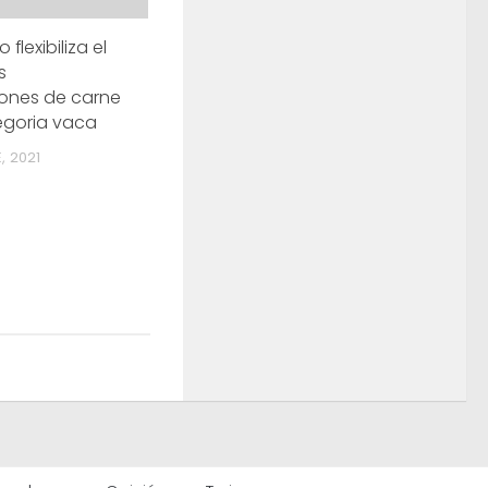
 flexibiliza el
s
ones de carne
egoria vaca
, 2021