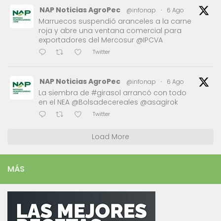
NAP Noticias AgroPec
@infonap
·
6 Ago
Marruecos suspendió aranceles a la carne
roja y abre una ventana comercial para
exportadores del Mercosur @IPCVA
Twitter
NAP Noticias AgroPec
@infonap
·
6 Ago
La siembra de #girasol arrancó con todo
en el NEA @Bolsadecereales @asagirok
Twitter
Load More
MÁS