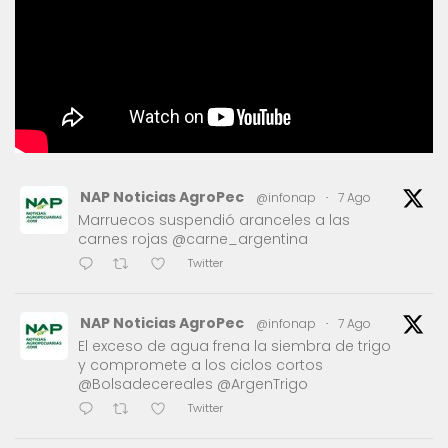
NAP Noticias AgroPec
@infonap
·
7 Ago
Marruecos suspendió aranceles a las
carnes rojas @carne_argentina
Twitter
NAP Noticias AgroPec
@infonap
·
7 Ago
El exceso de agua frena la siembra de trigo
y compromete a los ciclos cortos
@Bolsadecereales @ArgenTrigo
Twitter