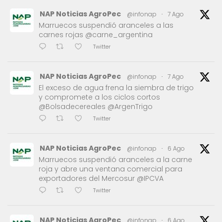
NAP Noticias AgroPec
@infonap
·
7 Ago
Marruecos suspendió aranceles a las
carnes rojas @carne_argentina
Twitter
NAP Noticias AgroPec
@infonap
·
7 Ago
El exceso de agua frena la siembra de trigo
y compromete a los ciclos cortos
@Bolsadecereales @ArgenTrigo
Twitter
NAP Noticias AgroPec
@infonap
·
6 Ago
Marruecos suspendió aranceles a la carne
roja y abre una ventana comercial para
exportadores del Mercosur @IPCVA
Twitter
NAP Noticias AgroPec
@infonap
·
6 Ago