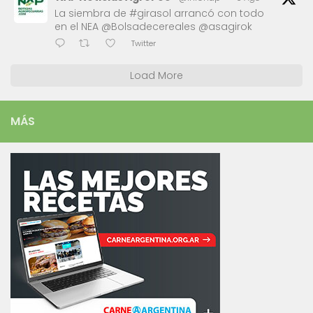
La siembra de #girasol arrancó con todo
en el NEA @Bolsadecereales @asagirok
Twitter
Load More
MÁS