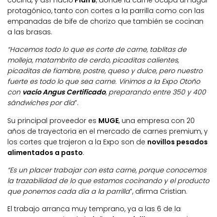
cocina, y así nació
Plan B
, donde la carne ocupa un lugar
protagónico, tanto con cortes a la parrilla como con las
empanadas de bife de chorizo que también se cocinan
a las brasas.
“Hacemos todo lo que es corte de carne, tablitas de
molleja, matambrito de cerdo, picaditas calientes,
picaditas de fiambre, postre, queso y dulce, pero nuestro
fuerte es todo lo que sea carne. Vinimos a la Expo Otoño
con
vacío Angus Certificado
, preparando entre 350 y 400
sándwiches por día
”.
Su principal proveedor es
MUGE
, una empresa con 20
años de trayectoria en el mercado de carnes premium, y
los cortes que trajeron a la Expo son de
novillos pesados
alimentados a pasto
.
“Es un placer trabajar con esta carne, porque conocemos
la trazabilidad de lo que estamos cocinando y el producto
que ponemos cada día a la parrilla
”, afirma Cristian.
El trabajo arranca muy temprano, ya a las 6 de la