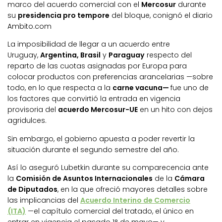
marco del acuerdo comercial con el
Mercosur
durante
su
presidencia pro tempore
del bloque, conignó el diario
Ambito.com
La imposibilidad de llegar a un acuerdo entre
Uruguay,
Argentina, Brasil
y
Paraguay
respecto del
reparto de las cuotas asignadas por Europa para
colocar productos con preferencias arancelarias —sobre
todo, en lo que respecta a la
carne vacuna—
fue uno de
los factores que convirtió la entrada en vigencia
provisoria del
acuerdo Mercosur-UE
en un hito con dejos
agridulces.
Sin embargo, el gobierno apuesta a poder revertir la
situación durante el segundo semestre del año.
Así lo aseguró Lubetkin durante su comparecencia ante
la
Comisión de Asuntos Internacionales
de la
Cámara
de Diputados
, en la que ofreció mayores detalles sobre
las implicancias del
Acuerdo Interino de Comercio
(ITA)
—el capítulo comercial del tratado, el único en
entrar en vigencia el pasado 1° de mayo— y,