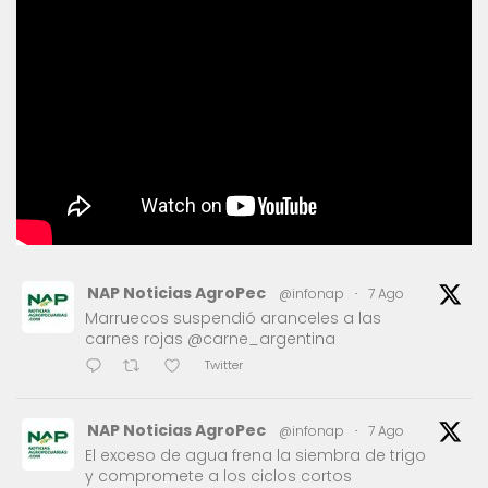
NAP Noticias AgroPec
@infonap
·
7 Ago
Marruecos suspendió aranceles a las
carnes rojas @carne_argentina
Twitter
NAP Noticias AgroPec
@infonap
·
7 Ago
El exceso de agua frena la siembra de trigo
y compromete a los ciclos cortos