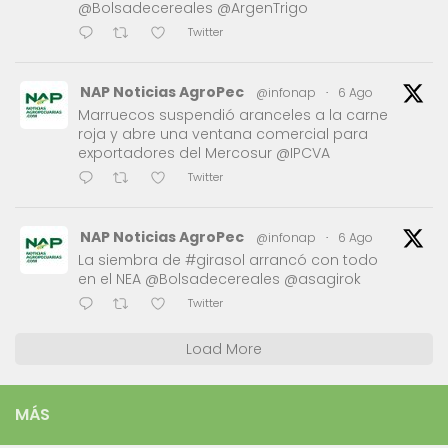
@Bolsadecereales @ArgenTrigo
Twitter
NAP Noticias AgroPec
@infonap
·
6 Ago
Marruecos suspendió aranceles a la carne
roja y abre una ventana comercial para
exportadores del Mercosur @IPCVA
Twitter
NAP Noticias AgroPec
@infonap
·
6 Ago
La siembra de #girasol arrancó con todo
en el NEA @Bolsadecereales @asagirok
Twitter
Load More
MÁS