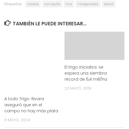
Etiquetas:
calidad
campaña
fina
nitrogenados
récord
TAMBIÉN LE PUEDE INTERESAR...
El trigo inicializa: se
espera una siembra
récord de 6,4 mill/ha
23 MAYO, 2019
A todo Trigo: Rivara
aseguró que en el
campo no hay más plata
9 MAYO, 2024