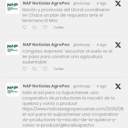
NAP Noticias AgroPec
@infonap
·
4 Ago
Nación y provincias del Litoral coordinaron
en Chaco un plan de respuesta ante el
fenómeno El Niño
Twitter
NAP Noticias AgroPec
@infonap
·
4 Ago
Congreso Aapresid: 'escuchar al suelo es el
1er paso para construir una agricultura
sustentable'
Twitter
NAP Noticias AgroPec
@infonap
·
4 Ago
Salió el sol para La Suipachense: una
cooperativa de productores la rescató de la
quiebra y volvió a producir
https://www.noticiasagropecuarias.com/2026/08/0
el-sol-para-la-suipachense-una-cooperativa-
de-productores-la-rescato-de-la-quiebra-y-
volvio-a-producir/@Ruralsuipacha