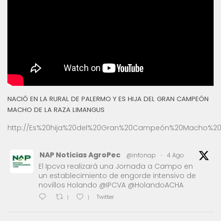
NACIÓ EN LA RURAL DE PALERMO Y ES HIJA DEL GRAN CAMPEÓN
MACHO DE LA RAZA LIMANGUS
http://Es%20hija%20del%20Gran%20Campeón%20Macho%20
NAP Noticias AgroPec
@infonap
·
4 Ago
El Ipcva realizará una Jornada a Campo en
un establecimiento de engorde intensivo de
novillos Holando @IPCVA @HolandoACHA
Twitter
1
1