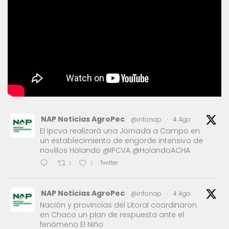
NAP Noticias AgroPec
@infonap
·
4 Ago
El Ipcva realizará una Jornada a Campo en
un establecimiento de engorde intensivo de
novillos Holando @IPCVA @HolandoACHA
Twitter
1
1
NAP Noticias AgroPec
@infonap
·
4 Ago
Nación y provincias del Litoral coordinaron
en Chaco un plan de respuesta ante el
fenómeno El Niño