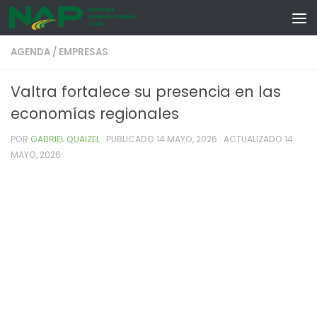
Skip to content
AGENDA
/
EMPRESAS
Valtra fortalece su presencia en las
economías regionales
POR
GABRIEL QUAIZEL
· PUBLICADO
14 MAYO, 2026
· ACTUALIZADO
14
MAYO, 2026