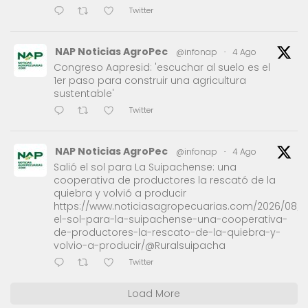
Twitter
NAP Noticias AgroPec
@infonap
·
4 Ago
Congreso Aapresid: 'escuchar al suelo es el
1er paso para construir una agricultura
sustentable'
Twitter
NAP Noticias AgroPec
@infonap
·
4 Ago
Salió el sol para La Suipachense: una
cooperativa de productores la rescató de la
quiebra y volvió a producir
https://www.noticiasagropecuarias.com/2026/08/0
el-sol-para-la-suipachense-una-cooperativa-
de-productores-la-rescato-de-la-quiebra-y-
volvio-a-producir/@Ruralsuipacha
Twitter
Load More