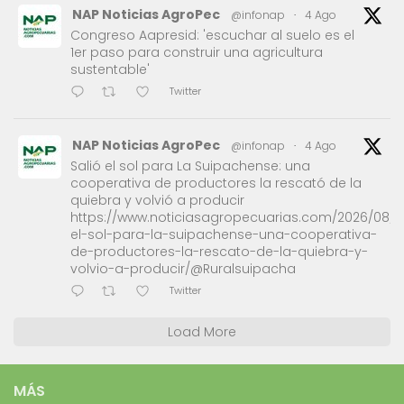
NAP Noticias AgroPec
@infonap
·
4 Ago
Congreso Aapresid: 'escuchar al suelo es el
1er paso para construir una agricultura
sustentable'
Twitter
NAP Noticias AgroPec
@infonap
·
4 Ago
Salió el sol para La Suipachense: una
cooperativa de productores la rescató de la
quiebra y volvió a producir
https://www.noticiasagropecuarias.com/2026/08/0
el-sol-para-la-suipachense-una-cooperativa-
de-productores-la-rescato-de-la-quiebra-y-
volvio-a-producir/@Ruralsuipacha
Twitter
Load More
MÁS