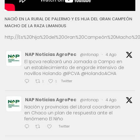
NACIÓ EN LA RURAL DE PALERMO Y ES HIJA DEL GRAN CAMPEÓN
MACHO DE LA RAZA LIMANGUS
http://Es%20hija%20del%20Gran%20Campeón%20Macho%20
NAP Noticias AgroPec
@infonap
·
4 Ago
El Ipcva realizará una Jornada a Campo en
un establecimiento de engorde intensivo de
novillos Holando @IPCVA @HolandoACHA
Twitter
1
1
NAP Noticias AgroPec
@infonap
·
4 Ago
Nación y provincias del Litoral coordinaron
en Chaco un plan de respuesta ante el
fenómeno El Niño
Twitter