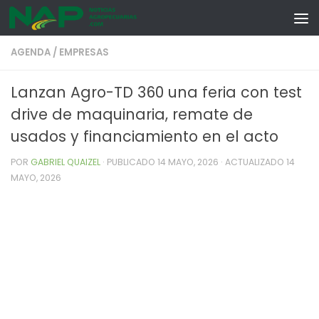
Skip to content
AGENDA
/
EMPRESAS
Lanzan Agro-TD 360 una feria con test
drive de maquinaria, remate de
usados y financiamiento en el acto
POR
GABRIEL QUAIZEL
· PUBLICADO
14 MAYO, 2026
· ACTUALIZADO
14
MAYO, 2026