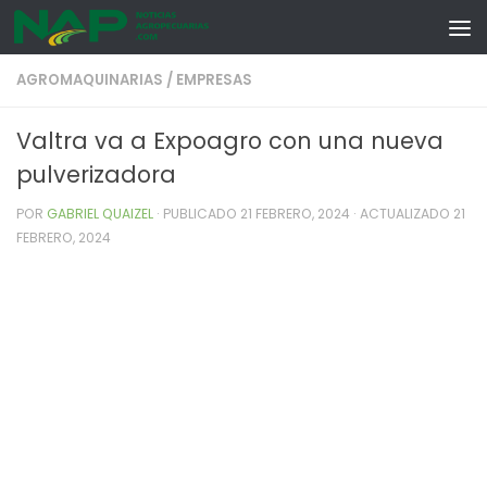
Skip to content
AGROMAQUINARIAS
/
EMPRESAS
Valtra va a Expoagro con una nueva
pulverizadora
POR
GABRIEL QUAIZEL
· PUBLICADO
21 FEBRERO, 2024
· ACTUALIZADO
21
FEBRERO, 2024