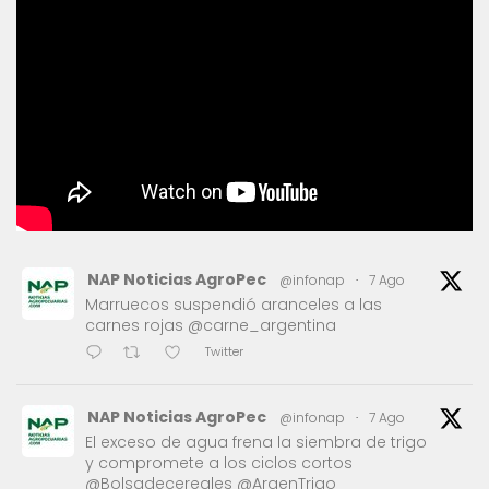
NAP Noticias AgroPec
@infonap
·
7 Ago
Marruecos suspendió aranceles a las
carnes rojas @carne_argentina
Twitter
NAP Noticias AgroPec
@infonap
·
7 Ago
El exceso de agua frena la siembra de trigo
y compromete a los ciclos cortos
@Bolsadecereales @ArgenTrigo