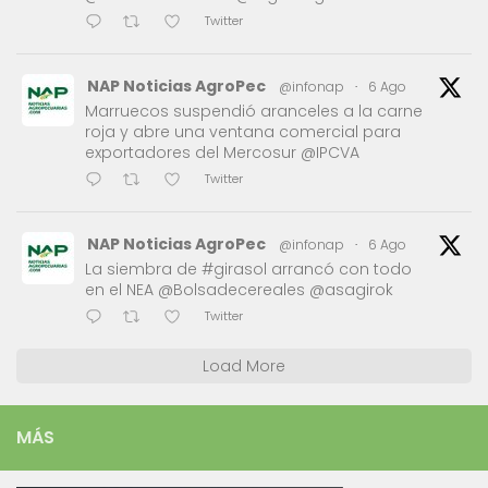
Twitter
NAP Noticias AgroPec
@infonap
·
6 Ago
Marruecos suspendió aranceles a la carne
roja y abre una ventana comercial para
exportadores del Mercosur @IPCVA
Twitter
NAP Noticias AgroPec
@infonap
·
6 Ago
La siembra de #girasol arrancó con todo
en el NEA @Bolsadecereales @asagirok
Twitter
Load More
MÁS