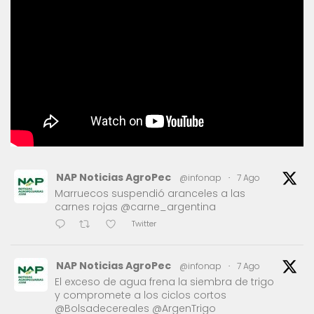
NAP Noticias AgroPec
@infonap
·
7 Ago
Marruecos suspendió aranceles a las
carnes rojas @carne_argentina
Twitter
NAP Noticias AgroPec
@infonap
·
7 Ago
El exceso de agua frena la siembra de trigo
y compromete a los ciclos cortos
@Bolsadecereales @ArgenTrigo