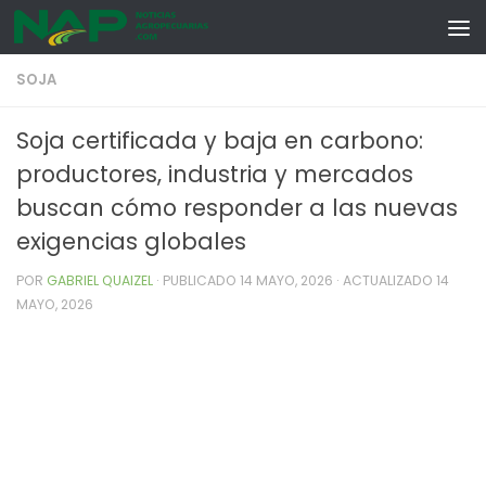
Skip to content
SOJA
Soja certificada y baja en carbono:
productores, industria y mercados
buscan cómo responder a las nuevas
exigencias globales
POR
GABRIEL QUAIZEL
· PUBLICADO
14 MAYO, 2026
· ACTUALIZADO
14
MAYO, 2026