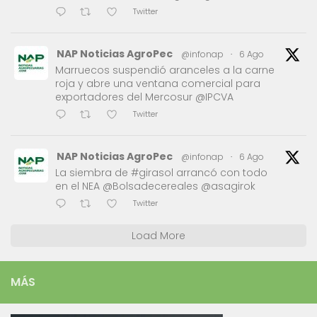
Twitter
NAP Noticias AgroPec
@infonap
·
6 Ago
Marruecos suspendió aranceles a la carne
roja y abre una ventana comercial para
exportadores del Mercosur @IPCVA
Twitter
NAP Noticias AgroPec
@infonap
·
6 Ago
La siembra de #girasol arrancó con todo
en el NEA @Bolsadecereales @asagirok
Twitter
Load More
MÁS