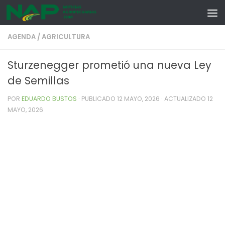
Skip to content
AGENDA
/
AGRICULTURA
Sturzenegger prometió una nueva Ley
de Semillas
POR
EDUARDO BUSTOS
· PUBLICADO
12 MAYO, 2026
· ACTUALIZADO
12
MAYO, 2026