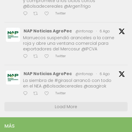
y compromete a los ciclos cortos
@Bolsadecereales @ArgenTrigo
Twitter
NAP Noticias AgroPec
@infonap
·
6 Ago
Marruecos suspendió aranceles a la carne
roja y abre una ventana comercial para
exportadores del Mercosur @IPCVA
Twitter
NAP Noticias AgroPec
@infonap
·
6 Ago
La siembra de #girasol arrancó con todo
en el NEA @Bolsadecereales @asagirok
Twitter
Load More
MÁS