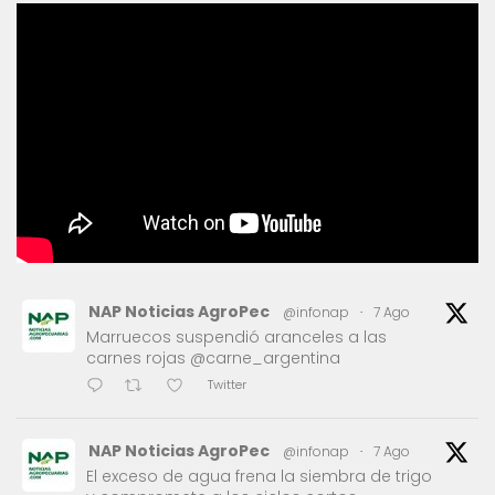
NAP Noticias AgroPec
@infonap
·
7 Ago
Marruecos suspendió aranceles a las
carnes rojas @carne_argentina
Twitter
NAP Noticias AgroPec
@infonap
·
7 Ago
El exceso de agua frena la siembra de trigo