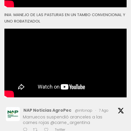
INIA: MANEJO DE LAS PASTURAS EN UN TAMBO CONVENCIONAL Y
UNO ROBATIZADOL
NAP Noticias AgroPec
@infonap
·
7 Ago
Marruecos suspendió aranceles a las
carnes rojas @carne_argentina
Twitter