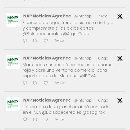
NAP Noticias AgroPec
@infonap
·
7 Ago
El exceso de agua frena la siembra de trigo
y compromete a los ciclos cortos
@Bolsadecereales @ArgenTrigo
Twitter
NAP Noticias AgroPec
@infonap
·
6 Ago
Marruecos suspendió aranceles a la carne
roja y abre una ventana comercial para
exportadores del Mercosur @IPCVA
Twitter
NAP Noticias AgroPec
@infonap
·
6 Ago
La siembra de #girasol arrancó con todo
en el NEA @Bolsadecereales @asagirok
Twitter