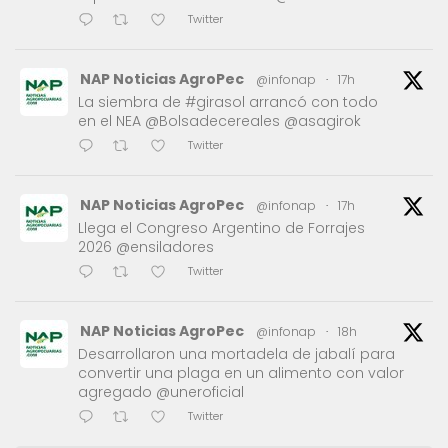
Twitter
NAP Noticias AgroPec
@infonap
·
17h
La siembra de #girasol arrancó con todo
en el NEA @Bolsadecereales @asagirok
Twitter
NAP Noticias AgroPec
@infonap
·
17h
Llega el Congreso Argentino de Forrajes
2026 @ensiladores
Twitter
NAP Noticias AgroPec
@infonap
·
18h
Desarrollaron una mortadela de jabalí para
convertir una plaga en un alimento con valor
agregado @uneroficial
Twitter