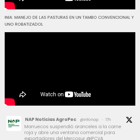
INIA: MANEJO DE LAS PASTURAS EN UN TAMBO CONVENCIONAL Y
UNO ROBATIZADOL
NAP Noticias AgroPec
@infonap
·
17h
Marruecos suspendió aranceles a la carne
roja y abre una ventana comercial para
exportadores del Mercosur @IPCVA