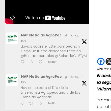
NAP Noticias AgroPec
@infonap
·
15h
Lluvias sobre el Este pampeano y
luego un fuerte descenso térmico
@Bolsadecereales @BolsadeC_ETyM
Twitter
Vistas:
El des
NAP Noticias AgroPec
@infonap
·
la seg
16h
Hoy se celebra el Día de la
Villar
Enseñanza Agropecuaria y de las
Ciencias Agrarias
Promed
Twitter
por el