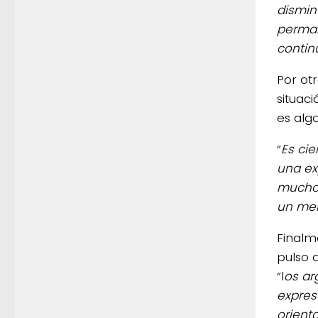
dismin
perman
contin
Por ot
situaci
es alg
“
Es ci
una ex
mucho 
un mer
Finalm
pulso 
“l
os ar
expres
orient