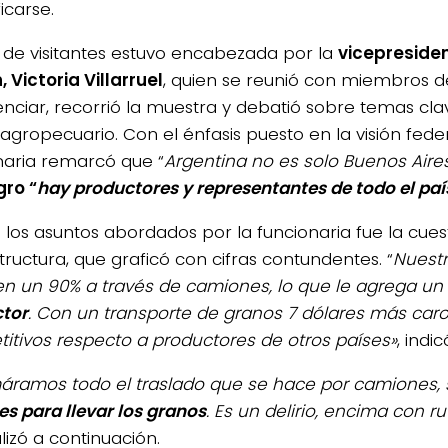
ficarse.
ta de visitantes estuvo encabezada por la
vicepresiden
 Victoria Villarruel
, quien se reunió con miembros de
nciar, recorrió la muestra y debatió sobre temas cla
agropecuario. Con el énfasis puesto en la visión feder
naria remarcó que “
Argentina no es solo Buenos Aire
ro “
hay productores y representantes de todo el paí
 los asuntos abordados por la funcionaria fue la cues
tructura, que graficó con cifras contundentes. “
Nuestr
en un 90% a través de camiones, lo que le agrega un
tor
. Con un transporte de granos 7 dólares más car
itivos respecto a productores de otros países»
, indic
máramos todo el traslado que se hace por camiones,
es para llevar los granos
. Es un delirio, encima con r
lizó a continuación.