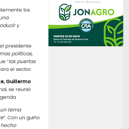
ntemente los
guna
roducir y
el presidente
nas políticas,
ue “
las puertas
para el sector.
te, Guillermo
al, se reunió
agenda.
e un tema
te
”. Con un guiño
 hecho