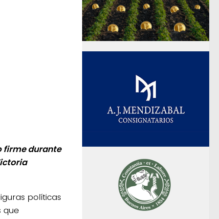
so firme durante
ictoria
guras políticas
s que