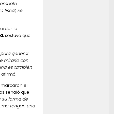
 combate
 fiscal, se
bordar la
na
, sostuvo que
para generar
e mirarlo con
hina es también
, afirmó.
marcaron el
cos señaló que
y su forma de
tome tengan una