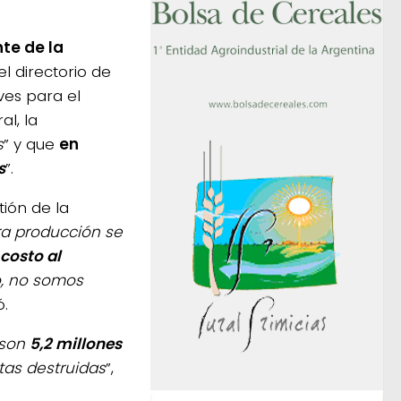
te de la
l directorio de
ves para el
al, la
s
” y que
en
s
”.
tión de la
a producción se
costo al
o, no somos
ó.
 son
5,2 millones
utas destruidas
”,