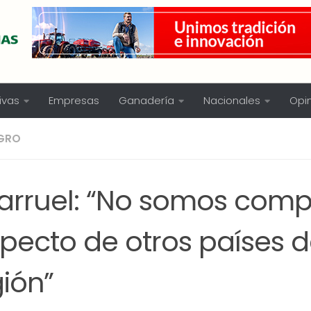
ivas
Empresas
Ganadería
Nacionales
Opi
GRO
larruel: “No somos comp
pecto de otros países d
ión”