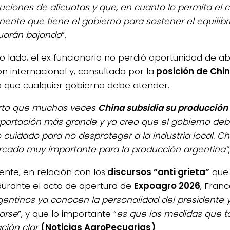
uciones de alícuotas y que, en cuanto lo permita el
ente que tiene el gobierno para sostener el equilibrio
uarán bajando
”.
ro lado, el ex funcionario no perdió oportunidad de a
ón internacional y, consultado por la
posición de Chi
o que cualquier gobierno debe atender.
erto que muchas veces
China subsidia su producción
portación más grande y yo creo que el gobierno deb
cuidado para no desproteger a la industria local. C
cado muy importante para la producción argentina”
ente, en relación con los
discursos “anti grieta”
que 
durante el acto de apertura de
Expoagro 2026
, Fran
gentinos ya conocen la personalidad del presidente 
arse
”, y que lo importante “
es que las medidas que 
ación clar
(Noticias AgroPecuarias)