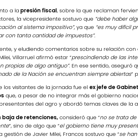
nto a la
presión fiscal
, sobre la que reclaman fervie
tores, la vicepresidente sostuvo que
“debe haber al
cación al sistema impositivo”,
ya que
“es muy difícil p
ar con tanta cantidad de impuestos”.
ente, y eludiendo comentarios sobre su relación con 
Milei, Villarruel afirmó estar “
prescindiendo de las inter
n propias de algo antiguo”
. En ese sentido, aseguró q
nado de la Nación se encuentran siempre abiertas
” 
 los visitantes de la jornada fue el
ex jefe de Gabine
os
que, a pesar de no integrar más el gobierno nacion
presentantes del agro y abordó temas claves de la 
a
baja de retenciones,
consideró que “
no se trata d
nte
”, sino de algo que “
el gobierno tiene muy presen
a gestión de Javier Milei, Francos sostuvo que “
se han