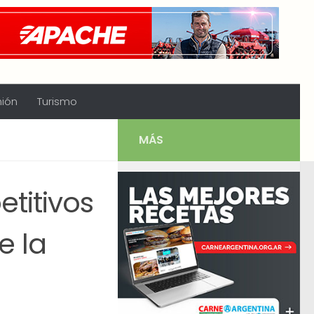
nión
Turismo
MÁS
etitivos
e la