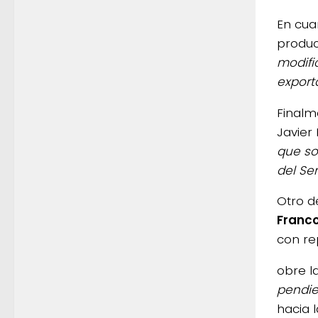
En cua
produc
modifi
export
Finalm
Javier 
que so
del Se
Otro de
Franc
con re
obre l
pendie
hacia l