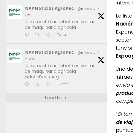
intensi
NAP Noticias AgroPec
@infonap
·
La lis
17h
Julio mostró un rebote en ventas
Nación,
de maquinaria agrícola
Expone
Twitter
sector 
funcio
NAP Noticias AgroPec
@infonap
·
Expoag
5 Ago
Julio mostró un rebote en ventas
Uno de
de maquinaria agrícola
infraes
@JohnDeereArg
envía 
Twitter
produc
Load More
compet
“
Si to
de viaj
puntua