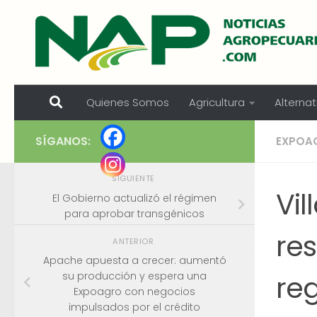
Skip to content
Quienes Somos
Agricultura
Alternat
SÍGANOS:
EXPOA
SIGUIENTE
Vil
El Gobierno actualizó el régimen
para aprobar transgénicos
res
ANTERIOR
Apache apuesta a crecer: aumentó
reg
su producción y espera una
Expoagro con negocios
impulsados por el crédito