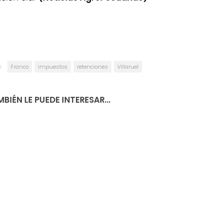
:
Franco
impuestos
retenciones
Villaruel
BIÉN LE PUEDE INTERESAR...